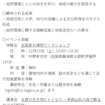
・自然環境と人との共生を学び、地域の魅力を発信する
〇期待される成果
・地域住民と大学、NPOの協働による文化財保全のモデル
形成
・自然環境に関する理解促進と地域活性化への寄与
〇イベント詳細
体験会
古民家お掃除ワークショップ
日 時：12月13日（土）10:00～14:30
場 所：中野家住宅（佐賀県藤津郡太良町伊福甲
1978）
参 加 費：無料
内 容：建物内外の清掃、庭木剪定などを通じて近
代和風建築を体験
事前申込：氏名・所属または居住地を後藤
（rgoto@cc.saga-u.ac.jp）まで
講演会
太良の生き物ヒトとなり ～多良山系の森で眠る
ヤマネ“夜”話～