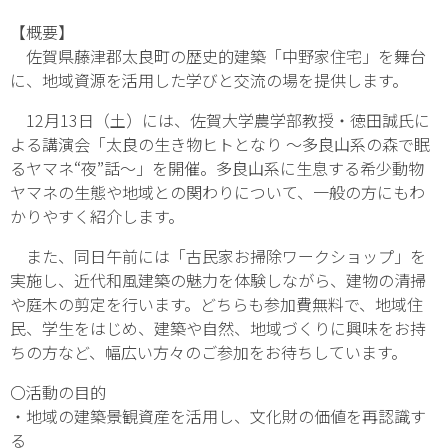
【概要】
佐賀県藤津郡太良町の歴史的建築「中野家住宅」を舞台
に、地域資源を活用した学びと交流の場を提供します。
12月13日（土）には、佐賀大学農学部教授・徳田誠氏に
よる講演会「太良の生き物ヒトとなり ～多良山系の森で眠
るヤマネ“夜”話～」を開催。多良山系に生息する希少動物
ヤマネの生態や地域との関わりについて、一般の方にもわ
かりやすく紹介します。
また、同日午前には「古民家お掃除ワークショップ」を
実施し、近代和風建築の魅力を体験しながら、建物の清掃
や庭木の剪定を行います。どちらも参加費無料で、地域住
民、学生をはじめ、建築や自然、地域づくりに興味をお持
ちの方など、幅広い方々のご参加をお待ちしています。
〇活動の目的
・地域の建築景観資産を活用し、文化財の価値を再認識す
る