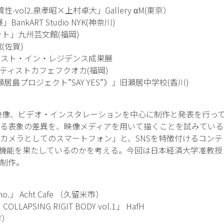
vol2.泉孝昭×上村卓大」Gallery αM(東京）
BankART Studio NYK(神奈川)
ト」九州芸文館(福岡)
(佐賀)
ィスト・イン・レジデンス成果展
ストカフェフクオカ(福岡)
居島プロジェクト”SAY YES”》」旧瀬居中学校(香川)
験映像、ビデオ・インスタレーションを中心に制作と発表を行っ
る表象の差異を、映像メディアを用いて描くことを試みている
カメラとしてのスマートフォン」と、SNSを特徴付けるコン
な機能を果たしているのかを考える。今回は日本経済大学准教授
制作。
 echo.」 Acht Cafe （久留米市）
OLLAPSING RIGIT BODY vol.1」 HafH
市）