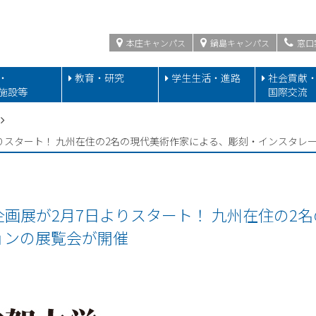
本庄キャンパス
鍋島キャンパス
窓口
・
教育・研究
学生生活・進路
社会貢献
施設等
国際交流
展が2月7日よりスタート！ 九州在住の2名の現代美術作家による、彫刻・インス
 2026 企画展が2月7日よりスタート！ 九州在住
ョンの展覧会が開催