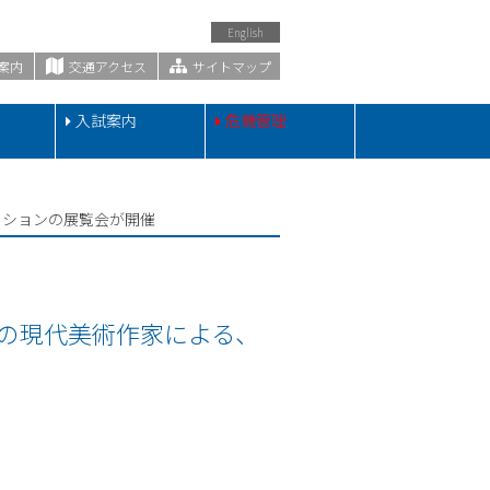
English
案内
交通アクセス
サイトマップ
・
入試案内
危機管理
タレーションの展覧会が開催
の2名の現代美術作家による、