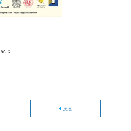
ac.jp
戻る