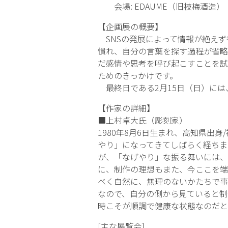
会場: EDAUME（旧枝梅酒造） 
【企画展の概要】
SNSの発展によって情報が絶えず
慣れ、自分の言葉を探す過程が省略
だ感情や思考を呼び起こすことを試
ためのきっかけです。
最終日である2月15日（日）には
【作家の詳細】
■上村卓大氏（彫刻家）
1980年8月6日生まれ、高知県出
やり」になってきてしばらく経ちま
が、「なげやり」な振る舞いには、
に、制作の理想もまた、今ここを端
べく自然に、無理のないかたちで事
なので、自分の側から見ていると制
時こそが順調で健康な状態なのだと
[主な展覧会]