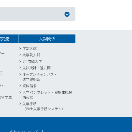
際交流
入試関係
学部入試
ター
大学院入試
ー
3年次編入学
入試統計
・
過去問
P）
オープンキャンパス・
進学説明会
ラム
資料請求
大学パンフレット・受験生応援
修留学生
情報誌
入学手続
（Web入学手続システム）
このサイトについて