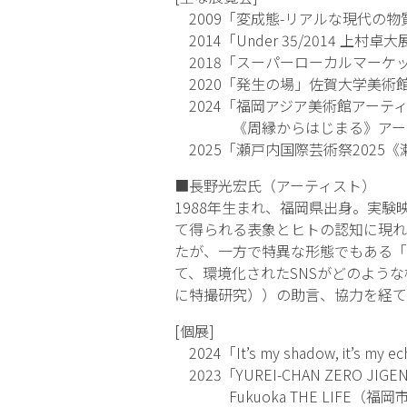
2009「変成態-リアルな現代の物質性-
2014「Under 35/2014 上村卓大展」
2018「スーパーローカルマーケッ
2020「発生の場」佐賀大学美術館
2024「福岡アジア美術館アーテ
《周縁からはじまる》アーティ
2025「瀬戸内国際芸術祭2025《瀬
■長野光宏氏（アーティスト）
1988年生まれ、福岡県出身。実
て得られる表象とヒトの認知に現れ
たが、一方で特異な形態でもある「
て、環境化されたSNSがどのよう
に特撮研究））の助言、協力を経て
[個展]
2024「It’s my shadow, it’s my
2023「YUREI-CHAN ZERO JIGEN C
Fukuoka THE LIFE（福岡