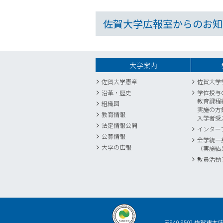
佐賀大学広報室からのお知
大学案内
佐賀大学憲章
佐賀大学
沿革・歴史
学位授与
教育課程
組織図
実施の方
教育情報
入学者受
法定情報公開
インター
公募情報
全学統一
大学の広報
（実施結
教員活動
〒840-8502 佐賀市本