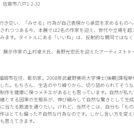
佐賀市八戸1-2-32
行き交い、「みせる」行為が自己表現から承認を求めるものへ
されつつある今、本展では2名の作家を迎え、世代や立場を超
みます。タイトルにある「いいね」は、反射的な賛同ではなく
、展示作家の上村卓大氏、長野光宏氏を迎えたアーティストト
身/福岡市在住、彫刻家。2008年武蔵野美術大学博士(後期)課
した。もちろん、生活のやり繰りから、切り詰められてそうな
制作を健康に保つメチエがあるとも思っています。自然が私た
緒とする因果の生態系が、伸び縮みして自然な驚きとして生成
に当たる筋道を通りたい。けれど、当然そこは、自分も「もの
作はとても偏った不自然な行為なのです。しかし言い方を変え
も思えてきます。