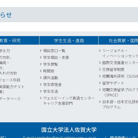
らせ
教育・研究
学生生活・進路
社会貢献・国
学士力
相談窓口一覧
リージョナル・
イノベーションセン
の方針、
学生相談・支援
編成・
国際交流推進センタ
学生便覧
針、
交換留学制度
時間割
入れの方針
短期海外研修（SUSA
課外活動
フェース科目
留学サポート
学生寄宿舎
英語能力テスト
短期交換留学プログ
学生生活
果）
（SPACE）
ウェルビーイング創造センター
データベース
日本語・日本文化研
キャリア支援部門
プログラム
国立大学法人佐賀大学
庄町1
E-mail.
sagakoho@mail.admin.saga-u.ac.jp
関連機構リンク