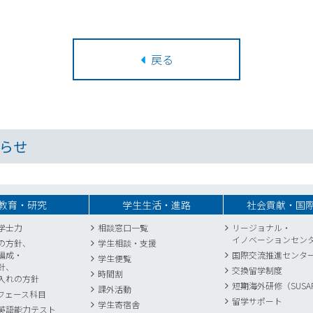
戻る
らせ
教育・研究
学生生活・進路
社会貢献・国
学士力
相談窓口一覧
リージョナル・
イノベーションセン
の方針、
学生相談・支援
編成・
国際交流推進センタ
学生便覧
針、
交換留学制度
時間割
入れの方針
短期海外研修（SUSA
課外活動
フェース科目
留学サポート
学生寄宿舎
英語能力テスト