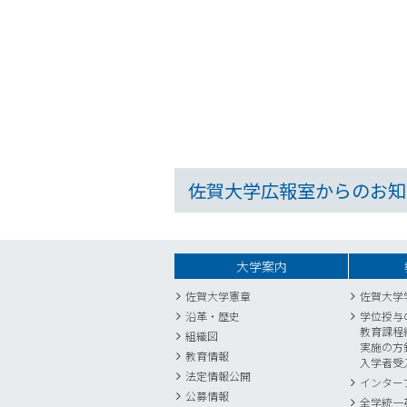
佐賀大学広報室からのお知
大学案内
佐賀大学憲章
佐賀大学
沿革・歴史
学位授与
教育課程
組織図
実施の方
教育情報
入学者受
法定情報公開
インター
公募情報
全学統一