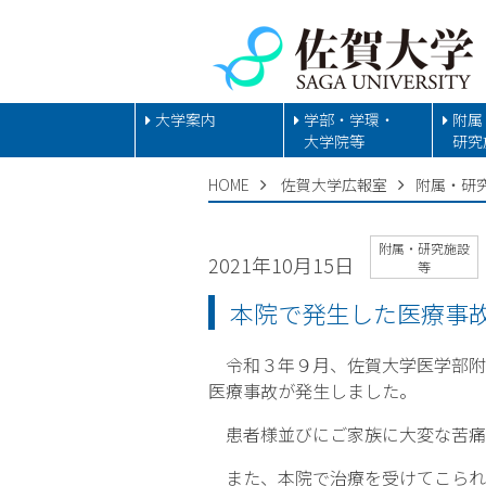
大学案内
学部・学環・
附属
大学院等
研究
HOME
佐賀大学広報室
附属・研
附属・研究施設
2021年10月15日
等
本院で発生した医療事
令和３年９月、佐賀大学医学部附
医療事故が発生しました。
患者様並びにご家族に大変な苦痛
また、本院で治療を受けてこられ