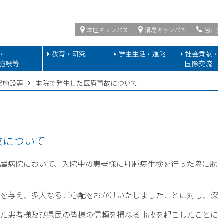
本庄キャンパス
鍋島キャンパス
窓口
・
教育・研究
学生生活・進路
社会貢献
施設等
国際交流
究施設等
本院で発生した医療事故について
故について
属病院において、入院中の患者様に肝腫瘍生検を行った際に肋
を与え、多大なるご心配をおかけいたしましたことに対し、深
た患者様及び県民の皆様の信頼を損ねる事故を起こしたことに