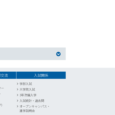
際交流
入試関係
学部入試
ター
大学院入試
ー
3年次編入学
入試統計
・
過去問
P）
オープンキャンパス・
進学説明会