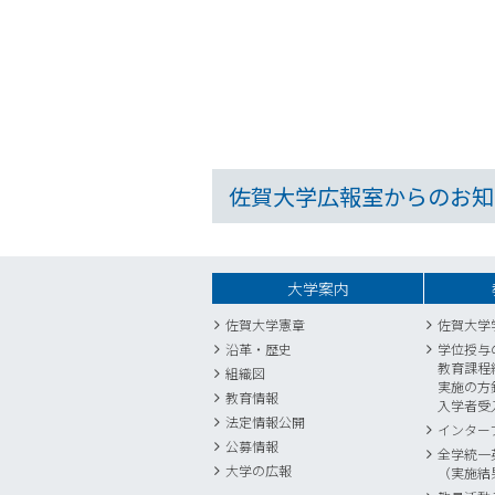
佐賀大学広報室からのお知
大学案内
佐賀大学憲章
佐賀大学
沿革・歴史
学位授与
教育課程
組織図
実施の方
教育情報
入学者受
法定情報公開
インター
公募情報
全学統一
大学の広報
（実施結