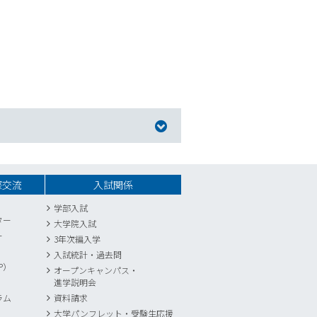
際交流
入試関係
学部入試
ター
大学院入試
ー
3年次編入学
入試統計
・
過去問
P）
オープンキャンパス・
進学説明会
ラム
資料請求
大学パンフレット・受験生応援