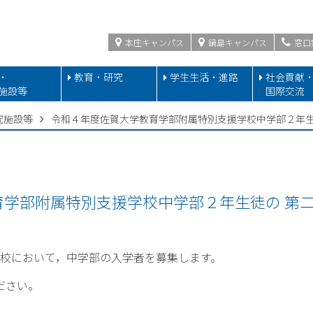
本庄キャンパス
鍋島キャンパス
窓口
・
教育・研究
学生生活・進路
社会貢献
施設等
国際交流
究施設等
令和４年度佐賀大学教育学部附属特別支援学校中学部２年生
育学部附属特別支援学校中学部２年生徒の 第
校において，中学部の入学者を募集します。
ださい。