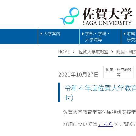
大学案内
学部・学環・
附属
大学院等
研究
HOME
佐賀大学広報室
附属・研
附属・研究施設
2021年10月27日
等
令和４年度佐賀大学教
せ）
佐賀大学教育学部付属特別支援学
詳細については
こちら
をご覧く