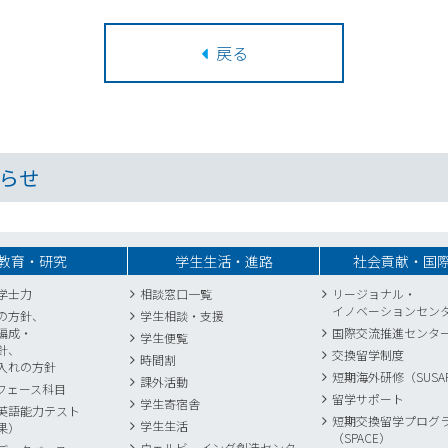
戻る
らせ
教育・研究
学生生活・進路
社会貢献・国
学士力
相談窓口一覧
リージョナル・
イノベーションセン
の方針、
学生相談・支援
編成・
国際交流推進センタ
学生便覧
針、
交換留学制度
時間割
入れの方針
短期海外研修（SUSA
課外活動
フェース科目
留学サポート
学生寄宿舎
英語能力テスト
短期交換留学プログ
学生生活
果）
（SPACE）
ウェルビーイング創造センター