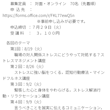
募集定員 ： 対面・オンライン 70名（先着順）
申 込 先 ：
https://forms.office.com/r/FKL77ewQSn
※事前申し込みが必要です。
申込締切 ：７月２９日（火）
受 講 料 ： ３，１００円
各回のテーマ
第1回：8/19（火）
職場の対人関係ストレスにどうやって対処する？ス
トレスマネジメント講座
第２回：8/26（火）
ストレスに強い脳をつくる，認知行動療法・マイン
ドフルネス講座
第３回：9/2（火）
緊張した心と身体をやわらげる，ストレス解消行
動・リラクセーション講座
第４回：9/9（火）
言うべきことを誠実に伝えるコミュニケーション，