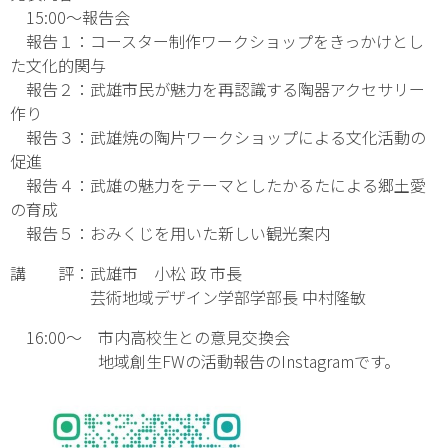
15:00～報告会
報告１：コースター制作ワークショップをきっかけとし
た文化的関与
報告２：武雄市民が魅力を再認識する陶器アクセサリー
作り
報告３：武雄焼の陶片ワークショップによる文化活動の
促進
報告４：武雄の魅力をテーマとしたかるたによる郷土愛
の育成
報告５：おみくじを用いた新しい観光案内
講 評：武雄市 小松 政 市長
芸術地域デザイン学部学部長 中村隆敏
16:00～ 市内高校生との意見交換会
地域創生FWの活動報告のInstagramです。