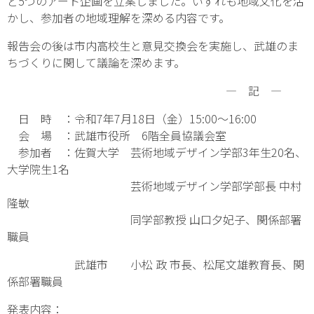
ど5つのアート企画を立案しました。いずれも地域文化を活
かし、参加者の地域理解を深める内容です。
報告会の後は市内高校生と意見交換会を実施し、武雄のま
ちづくりに関して議論を深めます。
― 記 ―
日 時 ：令和7年7月18日（金）15:00～16:00
会 場 ：武雄市役所 6階全員協議会室
参加者 ：佐賀大学 芸術地域デザイン学部3年生20名、
大学院生1名
芸術地域デザイン学部学部長 中村
隆敏
同学部教授 山口夕妃子、関係部署
職員
武雄市 小松 政 市長、松尾文雄教育長、関
係部署職員
発表内容：