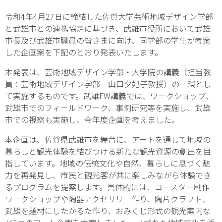
令和4年4月27日に締結した佐賀大学芸術地域デザイン学部
と武雄市との連携協定に基づき、武雄市役所において武雄
市長及び武雄市職員の皆さまに向け、同学部の学生が考案
した企画案を下記のとおり発表いたします。
本発表は、芸術地域デザイン学部・大学院の講義（担当教
員：芸術地域デザイン学部 山口夕妃子教授）の一環とし
て実施するものです。武雄FW講義では、ワークショップ、
武雄市でのフィールドワーク、事例研究等を実施し、武雄
市での視察も実施し、今年度企画を考えました。
本企画は、佐賀県武雄市を舞台に、アートを通して地域の
暮らしと観光体験を結びつける新たな観光資源の創出を目
指しています。地域の伝統文化や自然、暮らしに息づく魅
力を再発見し、市民と観光客が共に楽しみながら体験でき
るプログラムを提案します。具体的には、コースター制作
ワークショップや陶器アクセサリー作り、陶片クラフト、
武雄を題材にしたかるた作り、おみくじ形式の観光案内な