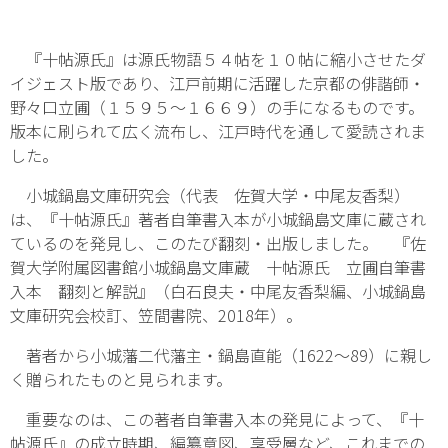
『十帖源氏』は源氏物語５４帖を１０帖に縮小させたダ
イジェスト版であり、江戸前期に活躍した京都の俳諧師・
野々口立圃（１５９５～１６６９）の手になるものです。
版本に刷られて広く流布し、江戸時代を通して愛読されま
した。
小城鍋島文庫研究会（代表 佐賀大学・中尾友香梨）
は、『十帖源氏』著者自筆書入本が小城鍋島文庫に蔵され
ているのを発見し、このたび翻刻・出版しました。 『佐
賀大学附属図書館小城鍋島文庫蔵 十帖源氏 立圃自筆書
入本 翻刻と解説』（白石良夫・中尾友香梨編、小城鍋島
文庫研究会校訂、笠間書院、2018年）。
著者から小城藩二代藩主・鍋島直能（1622～89）に親し
く贈られたものと見られます。
重要なのは、この著者自筆書入本の発見によって、『十
帖源氏』の成立時期、編纂意図、享受層など、これまでの