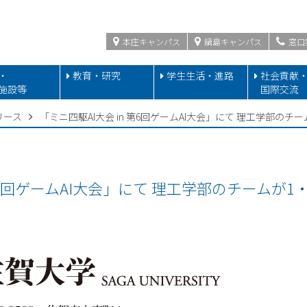
本庄キャンパス
鍋島キャンパス
窓口
・
教育・研究
学生生活・進路
社会貢献
施設等
国際交流
リース
「ミニ四駆AI大会 in 第6回ゲームAI大会」にて 理工学部のチ
 第6回ゲームAI大会」にて 理工学部のチームが