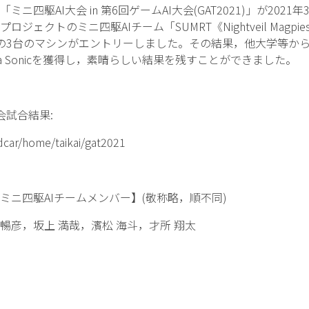
駆AI大会 in 第6回ゲームAI大会(GAT2021)」が2021年
トのミニ四駆AIチーム「SUMRT《Nightveil Magpies》
ic，IS2021の3台のマシンがエントリーしました。その結果，他大学等か
RT Nebula Sonicを獲得し，素晴らしい結果を残すことができました。
大会試合結果:
wdcar/home/taikai/gat2021
ニ四駆AIチームメンバー】(敬称略，順不同)
 暢彦，坂上 満哉，濱松 海斗，才所 翔太