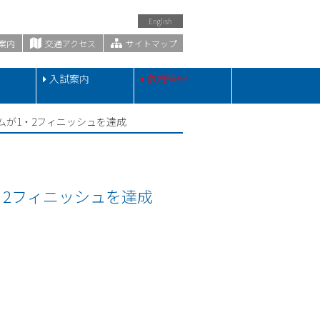
English
案内
交通アクセス
サイトマップ
・
入試案内
危機管理
ームが1・2フィニッシュを達成
1・2フィニッシュを達成