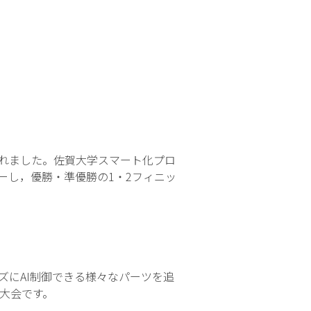
で行われました。佐賀大学スマート化プロ
ントリーし，優勝・準優勝の1・2フィニッ
ズにAI制御できる様々なパーツを追
大会です。