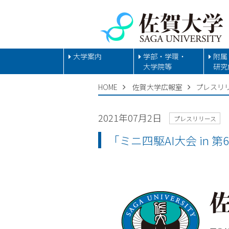
大学案内
学部・学環・
附属
大学院等
研究
HOME
佐賀大学広報室
プレスリ
2021年07月2日
プレスリリース
「ミニ四駆AI大会 in