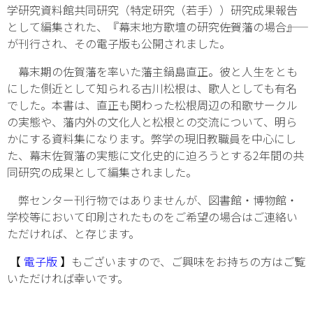
学研究資料館共同研究（特定研究（若手））研究成果報告
として編集された、『幕末地方歌壇の研究――佐賀藩の場合――』
が刊行され、その電子版も公開されました。
幕末期の佐賀藩を率いた藩主鍋島直正。彼と人生をとも
にした側近として知られる古川松根は、歌人としても有名
でした。本書は、直正も関わった松根周辺の和歌サークル
の実態や、藩内外の文化人と松根との交流について、明ら
かにする資料集になります。弊学の現旧教職員を中心にし
た、幕末佐賀藩の実態に文化史的に迫ろうとする2年間の共
同研究の成果として編集されました。
弊センター刊行物ではありませんが、図書館・博物館・
学校等において印刷されたものをご希望の場合はご連絡い
ただければ、と存じます。
【
電子版
】
もございますので、ご興味をお持ちの方はご覧
いただければ幸いです。