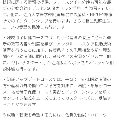
技術に関する情報の提供、フリースタイル分娩も可能な最
新の分娩介助モデルと360度カメラを活用した演習を行いま
す。他に、佐賀大学医学部附属病院での産科・NICUや診療
所でのインターンシップを行います。さらに新生児蘇生法a
コースの受講の橋渡しも行います。
・地域母子保健コースでは、母子保健法の改正に沿った最
新の教育内容や制度を学び、メンタルヘルスケア援助技術
演習を行うことに加え、佐賀県内での乳児相談や新生児訪
問を行う助産師に同行し、産後ケアの実際を学びます。他
に、7月からスタートした佐賀版ネウボラでのオンライン相
談体験も行います。
・知識アップデートコースでは、子育て中の休眠助産師の
方や産科以外で働いている方を対象に、病院・診療所コー
ス、地域母子保健コースの実習とインターンシップを除く
オンライン講義をニーズに応じてカスタマイズし、受講す
ることができます。
※就職・転職を希望する方には、佐賀労働局・ハローワー