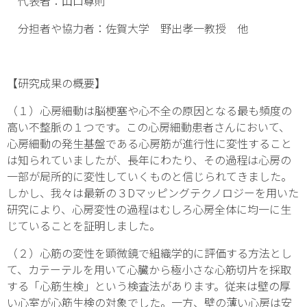
代表者：山口尊則
分担者や協力者：佐賀大学 野出孝一教授 他
【研究成果の概要】
（１）心房細動は脳梗塞や心不全の原因となる最も頻度の
高い不整脈の１つです。この心房細動患者さんにおいて、
心房細動の発生基盤である心房筋が進行性に変性すること
は知られていましたが、長年にわたり、その過程は心房の
一部が局所的に変性していくものと信じられてきました。
しかし、我々は最新の３Dマッピングテクノロジーを用いた
研究により、心房変性の過程はむしろ心房全体に均一に生
じていることを証明しました。
（２）心筋の変性を顕微鏡で組織学的に評価する方法とし
て、カテーテルを用いて心臓から極小さな心筋切片を採取
する「心筋生検」という検査法があります。従来は壁の厚
い心室が心筋生検の対象でした。一方、壁の薄い心房は安