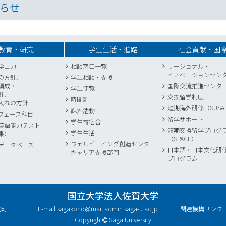
らせ
教育・研究
学生生活・進路
社会貢献・国
学士力
相談窓口一覧
リージョナル・
イノベーションセン
の方針、
学生相談・支援
編成・
国際交流推進センタ
学生便覧
針、
交換留学制度
時間割
入れの方針
短期海外研修（SUSA
課外活動
フェース科目
留学サポート
学生寄宿舎
英語能力テスト
短期交換留学プログ
学生生活
果）
（SPACE）
ウェルビーイング創造センター
データベース
日本語・日本文化研
キャリア支援部門
プログラム
国立大学法人佐賀大学
庄町1
E-mail.
sagakoho@mail.admin.saga-u.ac.jp
関連機構リンク
Copyright
Saga University