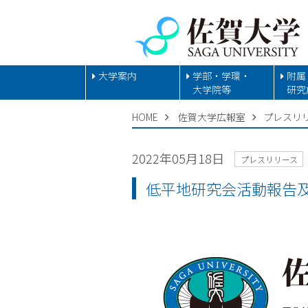
大学案内
学部・学環・
附属
大学院等
研究
HOME
佐賀大学広報室
プレスリ
2022年05月18日
プレスリリース
低平地研究会活動報告