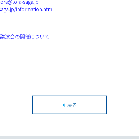
lora@lora-saga.jp
saga.jp/information.html
講演会の開催について
戻る