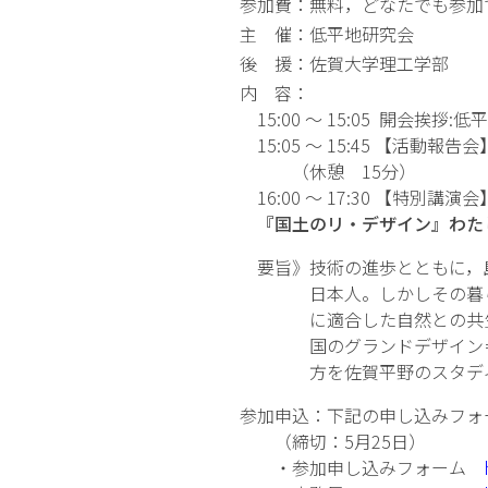
参加費：無料，どなたでも参加
主 催：低平地研究会
後 援：佐賀大学理工学部
内 容：
15:00 ～ 15:05 開会挨拶:
15:05 ～ 15:45 【活動報告
（休憩 15分）
16:00 ～ 17:30 【特別
『国土のリ・デザイン』わた
要旨》技術の進歩とともに，島
日本人。しかしその暮らしは
に適合した自然との共生を佐
国のグランドデザイン＝リ・
方を佐賀平野のスタディを
参加申込：下記の申し込みフォ
（締切：5月25日）
・参加申し込みフォーム