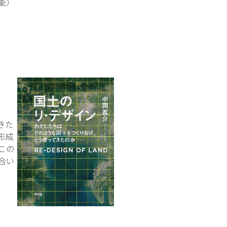
能）
きた
形成
この
合い