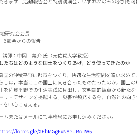
できます（活動報告会と特別講演会，いずれかのみの参加も可
低平地研究会会長
会】 6部会からの報告
講演会】講師：中岡 義介 氏（元佐賀大学教授）
したちはどのような国土をつくりあげ，どう使ってきたのか
国の沖積平野に都市をつくり，快適な生活空間を追い求めて
，本当にこの国土に向き合ったものだったのか，国土の
賀平野での生活実践に見出し，文明論的観点から新たな
デザインを提起する。災害が頻発する今，自然との向き
中心に考える。
ームまたはメールにて事務局にお申し込みください。
https://forms.gle/XPbMGgExN8eUBoJW6