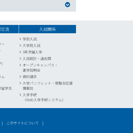
際交流
入試関係
学部入試
ター
大学院入試
ー
3年次編入学
入試統計
・
過去問
P）
オープンキャンパス・
進学説明会
ラム
資料請求
大学パンフレット・受験生応援
修留学生
情報誌
入学手続
（Web入学手続システム）
このサイトについて