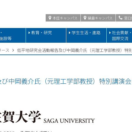
本庄キャンパス
鍋島キャンパス
窓口
・
教育・研究
学生生活・進路
社会貢献
施設等
国際交流
リース
低平地研究会活動報告及び中岡義介氏（元理工学部教授）特
及び中岡義介氏（元理工学部教授）特別講演会