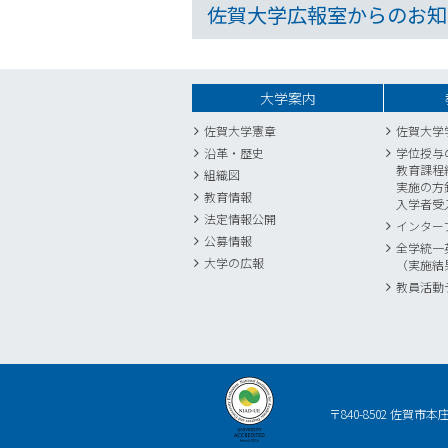
佐賀大学広報室からのお知
大学案内
佐賀大学憲章
佐賀大学
沿革・歴史
学位授与
教育課程
組織図
実施の方
教育情報
入学者受
法定情報公開
インター
公募情報
全学統一
大学の広報
（実施結
教員活動
〒840-8502 佐賀市本