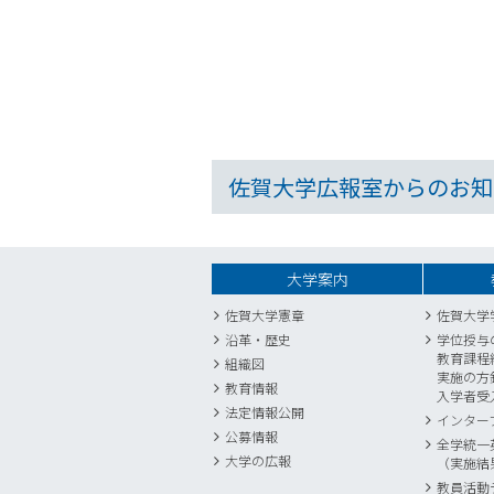
佐賀大学広報室からのお知
大学案内
佐賀大学憲章
佐賀大学
沿革・歴史
学位授与
教育課程
組織図
実施の方
教育情報
入学者受
法定情報公開
インター
公募情報
全学統一
大学の広報
（実施結
教員活動