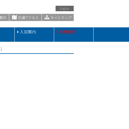
English
案内
交通アクセス
サイトマップ
・
入試案内
危機管理
在）