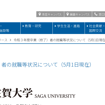
本庄キャンパス
鍋島キャンパス
窓口
・
教育・研究
学生生活・進路
社会貢献
施設等
国際交流
リース
令和３年度卒業（修了）者の就職等状況について（5月1日現
者の就職等状況について（5月1日現在）