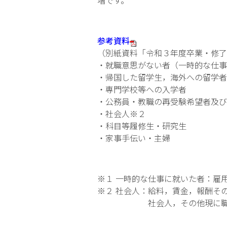
増です。
参考資料
（別紙資料「令和３年度卒業・修了
・就職意思がない者（一時的な仕事
・帰国した留学生，海外への留学者
・専門学校等への入学者
・公務員・教職の再受験希望者及び
・社会人※２
・科目等履修生・研究生
・家事手伝い・主婦
※１ 一時的な仕事に就いた者：雇
※２ 社会人：給料，賃金，報酬そ
社会人，その他現に職を有