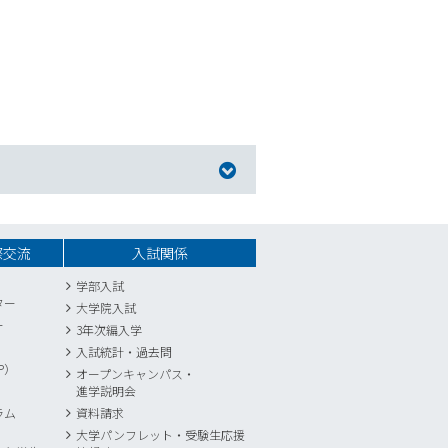
際交流
入試関係
学部入試
ター
大学院入試
ー
3年次編入学
入試統計
・
過去問
P）
オープンキャンパス・
進学説明会
ラム
資料請求
大学パンフレット・受験生応援