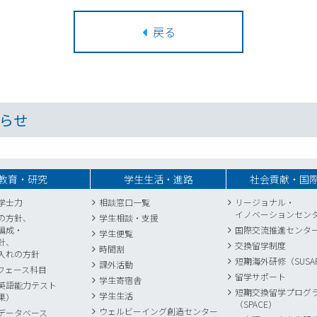
戻る
らせ
教育・研究
学生生活・進路
社会貢献・国
学士力
相談窓口一覧
リージョナル・
イノベーションセン
の方針、
学生相談・支援
編成・
国際交流推進センタ
学生便覧
針、
交換留学制度
時間割
入れの方針
短期海外研修（SUSA
課外活動
フェース科目
留学サポート
学生寄宿舎
英語能力テスト
短期交換留学プログ
学生生活
果）
（SPACE）
ウェルビーイング創造センター
データベース