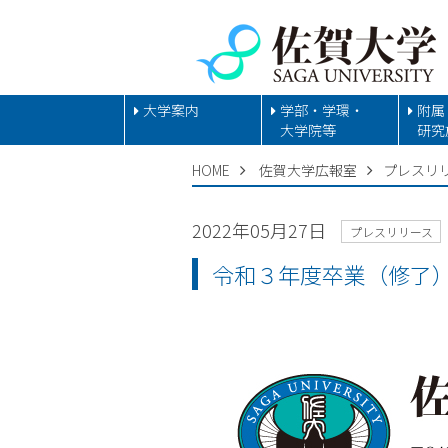
大学案内
学部・学環・
附属
大学院等
研究
HOME
佐賀大学広報室
プレスリ
2022年05月27日
プレスリリース
令和３年度卒業（修了）