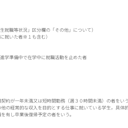
生就職等状況」区分欄の「その他」について）
に就いた者※１も含む）
進学準備中で在学中に就職活動を止めた者
用契約が一年未満又は短時間勤務（週３０時間未満）の者をい
の他の経常的な収入を目的とする仕事に就いている学生，具体
し卒業後復帰予定の者をいう。