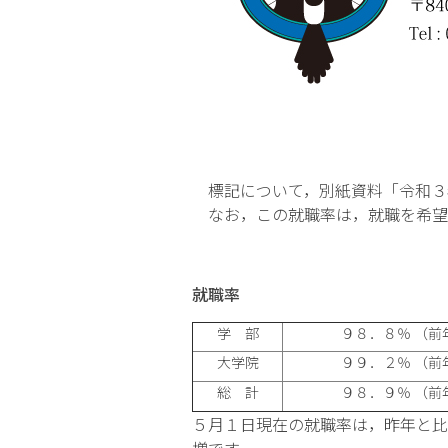
標記について，別紙資料「令和３
なお，この就職率は，就職を希望
就職率
学 部
９８．８％ （前
大学院
９９．２％ （前
総 計
９８．９％ （前
５月１日現在の就職率は，昨年と比