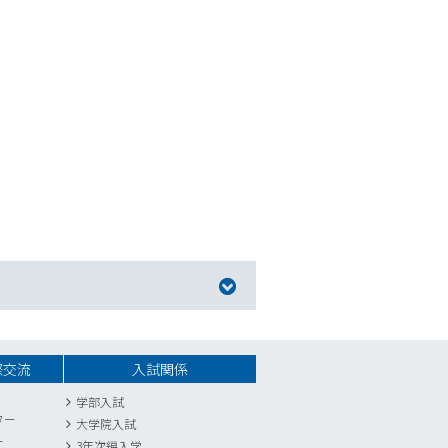
際交流
入試関係
学部入試
ター
大学院入試
ー
3年次編入学