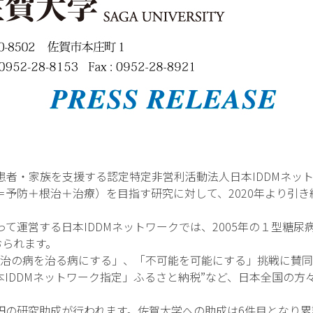
者・家族を支援する認定特定非営利活動法人日本IDDMネッ
＝予防＋根治＋治療）を目指す研究に対して、2020年より引
運営する日本IDDMネットワークでは、2005年の１型糖尿
おられます。
治の病を治る病にする」、「不可能を可能にする」挑戦に賛同
本IDDMネットワーク指定」ふるさと納税”など、日本全国の方
円の研究助成が行われます。佐賀大学への助成は6件目となり累計