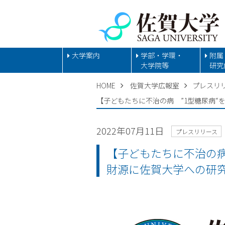
大学案内
学部・学環・
附属
大学院等
研究
HOME
佐賀大学広報室
プレスリ
【子どもたちに不治の病 ”1型糖尿病
2022年07月11日
プレスリリース
【子どもたちに不治の病
財源に佐賀大学への研