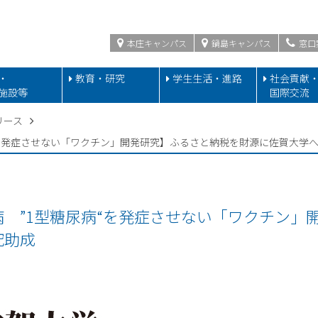
本庄キャンパス
鍋島キャンパス
窓口
・
教育・研究
学生生活・進路
社会貢献
施設等
国際交流
リース
“を発症させない「ワクチン」開発研究】ふるさと納税を財源に佐賀大学
 ”1型糖尿病“を発症させない「ワクチン」
究助成