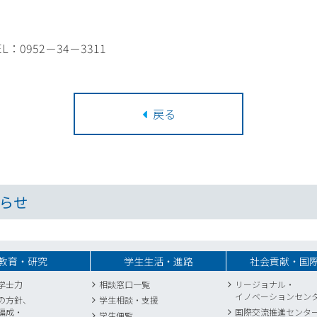
0952－34－3311
戻る
らせ
教育・研究
学生生活・進路
社会貢献・国
学士力
相談窓口一覧
リージョナル・
イノベーションセン
の方針、
学生相談・支援
編成・
国際交流推進センタ
学生便覧