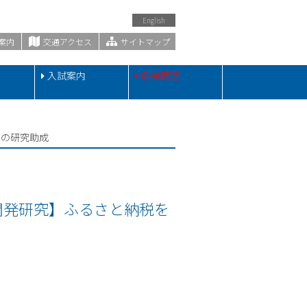
English
案内
交通アクセス
サイトマップ
・
入試案内
危機管理
への研究助成
開発研究】ふるさと納税を