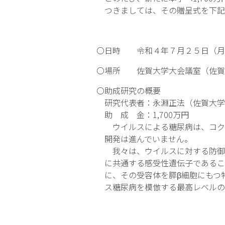
つきましては、その贈呈式を下記
〇日時 令和４年７月２５日（月
〇場所 佐賀大学大会議室（佐賀
〇助成研究の概要
研究代表者：永淵正法（佐賀大学医
助 成 金：1,700万円
ウイルスによる糖尿病は、コクサ
開発は進んでいません。
我々は、ウイルスに対する防御機能に必
に共通する感受性遺伝子であるこ
に、その受容体を膵β細胞にもつ
ス糖尿病を模倣する最高レベルの