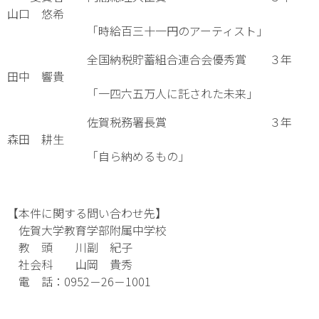
山口 悠希
「時給百三十一円のアーティスト」
全国納税貯蓄組合連合会優秀賞 ３年
田中 響貴
「一四六五万人に託された未来」
佐賀税務署長賞 ３年
森田 耕生
「自ら納めるもの」
【本件に関する問い合わせ先】
佐賀大学教育学部附属中学校
教 頭 川副 紀子
社会科 山岡 貴秀
電 話：0952－26－1001