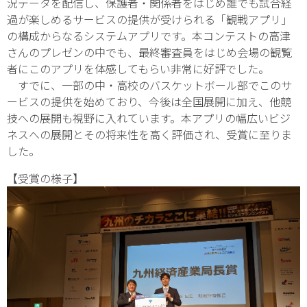
況データを配信し、保護者・関係者をはじめ誰でも試合経
過が楽しめるサービスの提供が受けられる「観戦アプリ」
の構成からなるシステムアプリです。本コンテストの高津
さんのプレゼンの中でも、最終審査員をはじめ会場の観覧
者にこのアプリを体感してもらい非常に好評でした。
すでに、一部の中・高校のバスケットボール部でこのサ
ービスの提供を始めており、今後は全国展開に加え、他競
技への展開も視野に入れています。本アプリの幅広いビジ
ネスへの展開とその将来性を高く評価され、受賞に至りま
した。
【受賞の様子】