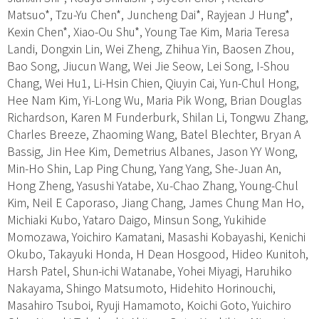
Matsuo*, Tzu-Yu Chen*, Juncheng Dai*, Rayjean J Hung*,
Kexin Chen*, Xiao-Ou Shu*, Young Tae Kim, Maria Teresa
Landi, Dongxin Lin, Wei Zheng, Zhihua Yin, Baosen Zhou,
Bao Song, Jiucun Wang, Wei Jie Seow, Lei Song, I-Shou
Chang, Wei Hu1, Li-Hsin Chien, Qiuyin Cai, Yun-Chul Hong,
Hee Nam Kim, Yi-Long Wu, Maria Pik Wong, Brian Douglas
Richardson, Karen M Funderburk, Shilan Li, Tongwu Zhang,
Charles Breeze, Zhaoming Wang, Batel Blechter, Bryan A
Bassig, Jin Hee Kim, Demetrius Albanes, Jason YY Wong,
Min-Ho Shin, Lap Ping Chung, Yang Yang, She-Juan An,
Hong Zheng, Yasushi Yatabe, Xu-Chao Zhang, Young-Chul
Kim, Neil E Caporaso, Jiang Chang, James Chung Man Ho,
Michiaki Kubo, Yataro Daigo, Minsun Song, Yukihide
Momozawa, Yoichiro Kamatani, Masashi Kobayashi, Kenichi
Okubo, Takayuki Honda, H Dean Hosgood, Hideo Kunitoh,
Harsh Patel, Shun-ichi Watanabe, Yohei Miyagi, Haruhiko
Nakayama, Shingo Matsumoto, Hidehito Horinouchi,
Masahiro Tsuboi, Ryuji Hamamoto, Koichi Goto, Yuichiro