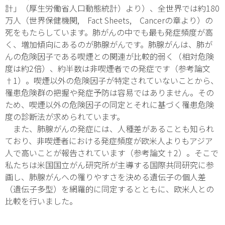
計」（厚生労働省人口動態統計）より）、全世界では約180
万人（世界保健機関, Fact Sheets, Cancerの章より）の
死をもたらしています。肺がんの中でも最も発症頻度が高
く、増加傾向にあるのが肺腺がんです。肺腺がんは、肺が
んの危険因子である喫煙との関連が比較的弱く（相対危険
度は約2倍）、約半数は非喫煙者での発症です（参考論文
†1）。喫煙以外の危険因子が特定されていないことから、
罹患危険群の把握や発症予防は容易ではありません。その
ため、喫煙以外の危険因子の同定とそれに基づく罹患危険
度の診断法が求められています。
また、肺腺がんの発症には、人種差があることも知られ
ており、非喫煙者における発症頻度が欧米人よりもアジア
人で高いことが報告されています（参考論文†2）。そこで
私たちは米国国立がん研究所が主導する国際共同研究に参
画し、肺腺がんへの罹りやすさを決める遺伝子の個人差
（遺伝子多型）を網羅的に同定するとともに、欧米人との
比較を行いました。