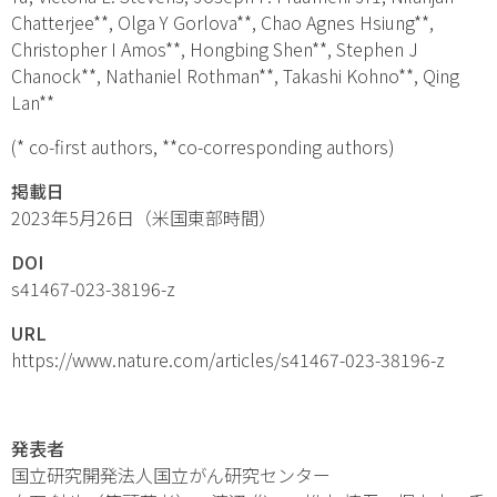
Chatterjee**, Olga Y Gorlova**, Chao Agnes Hsiung**,
Christopher I Amos**, Hongbing Shen**, Stephen J
Chanock**, Nathaniel Rothman**, Takashi Kohno**, Qing
Lan**
(* co-first authors, **co-corresponding authors)
掲載日
2023年5月26日（米国東部時間）
DOI
s41467-023-38196-z
URL
https://www.nature.com/articles/s41467-023-38196-z
発表者
国立研究開発法人国立がん研究センター