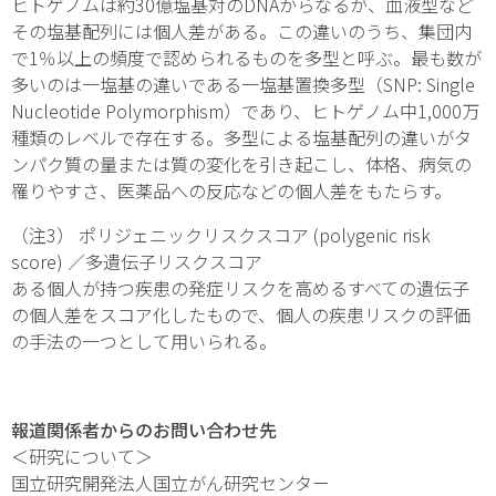
ヒトゲノムは約30億塩基対のDNAからなるが、血液型など
その塩基配列には個人差がある。この違いのうち、集団内
で1％以上の頻度で認められるものを多型と呼ぶ。最も数が
多いのは一塩基の違いである一塩基置換多型（SNP: Single
Nucleotide Polymorphism）であり、ヒトゲノム中1,000万
種類のレベルで存在する。多型による塩基配列の違いがタ
ンパク質の量または質の変化を引き起こし、体格、病気の
罹りやすさ、医薬品への反応などの個人差をもたらす。
（注3） ポリジェニックリスクスコア (polygenic risk
score) ／多遺伝子リスクスコア
ある個人が持つ疾患の発症リスクを高めるすべての遺伝子
の個人差をスコア化したもので、個人の疾患リスクの評価
の手法の一つとして用いられる。
報道関係者からのお問い合わせ先
＜研究について＞
国立研究開発法人国立がん研究センター