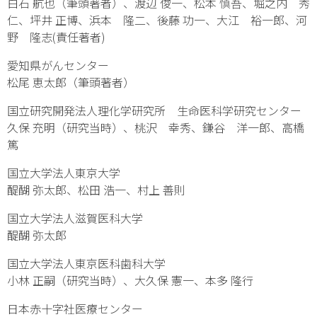
白石 航也（筆頭著者）、渡辺 俊一、松本 慎吾、堀之内 秀
仁、坪井 正博、浜本 隆二、後藤 功一、大江 裕一郎、河
野 隆志(責任著者)
愛知県がんセンター
松尾 恵太郎（筆頭著者）
国立研究開発法人理化学研究所 生命医科学研究センター
久保 充明（研究当時）、桃沢 幸秀、鎌谷 洋一郎、高橋
篤
国立大学法人東京大学
醍醐 弥太郎、松田 浩一、村上 善則
国立大学法人滋賀医科大学
醍醐 弥太郎
国立大学法人東京医科歯科大学
小林 正嗣（研究当時）、大久保 憲一、本多 隆行
日本赤十字社医療センター