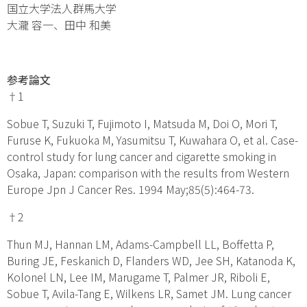
国立大学法人群馬大学
大瀧 容一、田中 和美
参考論文
†1
Sobue T, Suzuki T, Fujimoto I, Matsuda M, Doi O, Mori T,
Furuse K, Fukuoka M, Yasumitsu T, Kuwahara O, et al. Case-
control study for lung cancer and cigarette smoking in
Osaka, Japan: comparison with the results from Western
Europe Jpn J Cancer Res. 1994 May;85(5):464-73.
†2
Thun MJ, Hannan LM, Adams-Campbell LL, Boffetta P,
Buring JE, Feskanich D, Flanders WD, Jee SH, Katanoda K,
Kolonel LN, Lee IM, Marugame T, Palmer JR, Riboli E,
Sobue T, Avila-Tang E, Wilkens LR, Samet JM. Lung cancer