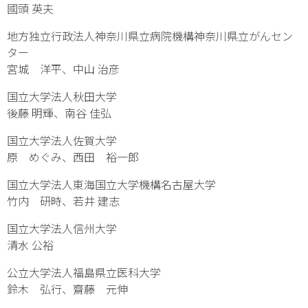
國頭 英夫
地方独立行政法人神奈川県立病院機構神奈川県立がんセン
ター
宮城 洋平、中山 治彦
国立大学法人秋田大学
後藤 明輝、南谷 佳弘
国立大学法人佐賀大学
原 めぐみ、西田 裕一郎
国立大学法人東海国立大学機構名古屋大学
竹内 研時、若井 建志
国立大学法人信州大学
清水 公裕
公立大学法人福島県立医科大学
鈴木 弘行、齋藤 元伸