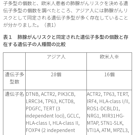
子多型の個数と、欧米人患者の肺腺がんリスクを決める遺
伝子多型の個数を調べたところ、アジア人には肺腺がんリ
スクとして同定される遺伝子多型が多く存在していること
が分かりました。（表1）
表１ 肺腺がんリスクと同定された遺伝子多型の個数と存
在する遺伝子の人種間の比較
アジア人
欧米人※
遺伝子多
28個
16個
型数
遺伝子名
DTNB, ACTR2, PIK3CB,
ACTR2, TP63, TERT,
LRRC34, TP63, KCTD8,
IRF4, HLA-class I/II,
PDGFC, TERT
(3
ROS1-DCBLD1,
independent loci)
, GCLC,
NRG1, MIR31HG-
HLA-class I, HLA-class II,
MTAP, STN1-SLK,
FOXP4
(2 independent
VTI1A, ATM, MPZL3,