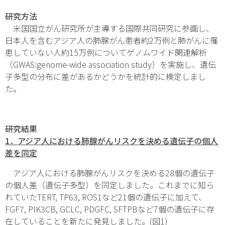
研究方法
米国国立がん研究所が主導する国際共同研究に参画し、
日本人を含むアジア人の肺腺がん患者約2万例と肺がんに罹
患していない人約15万例についてゲノムワイド関連解析
（GWAS:genome-wide association study）を実施し、遺伝
子多型の分布に差があるかどうかを統計的に検定しまし
た。
研究結果
1
．アジア人における肺腺がんリスクを決める遺伝子の個人
差を同定
アジア人における肺腺がんリスクを決める28個の遺伝子
の個人差（遺伝子多型）を同定しました。これまでに知ら
れていた
TERT, TP63, ROS1
など21個の遺伝子に加えて、
FGF7, PIK3CB, GCLC, PDGFC, SFTPB
など7個の遺伝子に存
在していることを新たに発見しました。(図1)