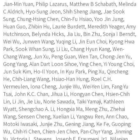
Jian-Min Yuan, Philip Lazarus, Matthew B Schabath, Melinda
C Aldrich, Hyo-Sung Jeon, Shih Sheng Jiang, Jae Sook
Sung, Chung-Hsing Chen, Chin-Fu Hsiao, Yoo Jin Jung,
Huan Guo, Zhibin Hu, Laurie Burdett, Meredith Yeager, Amy
Hutchinson, Belynda Hicks, Jia Liu, Bin Zhu, Sonja I Berndt,
Wei Wu, Junwen Wang, Yuqing Li, Jin Eun Choi, Kyong Hwa
Park, Sook Whan Sung, Li Liu, Chang Hyun Kang, Wen-
Chang Wang, Jun Xu, Peng Guan, Wen Tan, Chong-Jen Yu,
Gong Yang, Alan Dart Loon Sihoe, Ying Chen, Yi Young Choi,
Jun Suk Kim, Ho-Il Yoon, In Kyu Park, Ping Xu, Qincheng
He, Chih-Liang Wang, Hsiao-Han Hung, Roel C.H.
Vermeulen, Iona Cheng, Junjie Wu, Wei-Yen Lim, Fang-Yu
Tsai, John K.C. Chan, Jihua Li, Hongyan Chen, Hsien-Chih
Lin, Li Jin, Jie Liu, Norie Sawada, Taiki Yamaji, Kathleen
Wyatt, Shengchao A. Li, Hongxia Ma, Meng Zhu, Zhehai
Wang, Sensen Cheng, Xuelian Li, Yangwu Ren, Ann Chao,
Motoki Iwasaki, Junjie Zhu, Gening Jiang, Ke Fe, Guoping
Wu, Chih-Yi Chen, Chien-Jen Chen, Pan-Chyr Yang, Jinming
Yu, Victoria L. Stevens, Joseph F. Fraumeni Jr1, Nilanjan