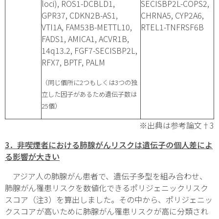
loci)
, ROS1-DCBLD1,
SECISBP2L-COPS2,
GPR37, CDKN2B-AS1,
CHRNA5, CYP2A6,
VTI1A, FAM53B-METTL10,
RTEL1-TNFRSF6B
FADS1, AMICA1, ACVR1B,
14q13.2, FGF7-SECISBP2L,
RFX7, BPTF, PALM
（同じ個所に2つもしくは3つの独
立した因子があるため遺伝子数は
25個）
※出典は参考論文†3
3
．非喫煙者における肺腺がんリスクは遺伝子の個人差によ
る影響が大きい
アジア人の肺腺がん患者で、遺伝子多型を組み合わせ、
肺腺がん罹患リスクを数値化できるポリジェニックリスク
スコア（注3）を算出しました。その中から、ポリジェニッ
クスコアが高いために肺腺がん罹患リスクが高に分類され