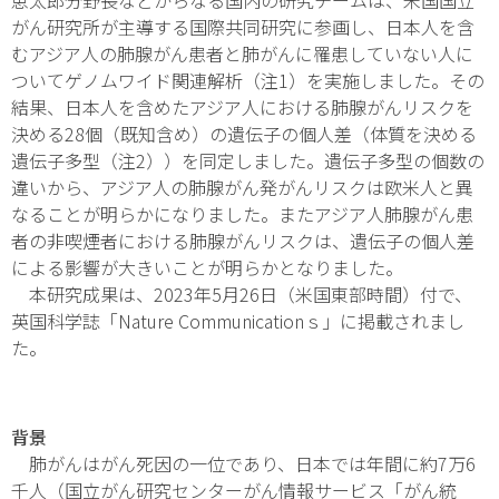
がん研究所が主導する国際共同研究に参画し、日本人を含
むアジア人の肺腺がん患者と肺がんに罹患していない人に
ついてゲノムワイド関連解析（注1）を実施しました。その
結果、日本人を含めたアジア人における肺腺がんリスクを
決める28個（既知含め）の遺伝子の個人差（体質を決める
遺伝子多型（注2））を同定しました。遺伝子多型の個数の
違いから、アジア人の肺腺がん発がんリスクは欧米人と異
なることが明らかになりました。またアジア人肺腺がん患
者の非喫煙者における肺腺がんリスクは、遺伝子の個人差
による影響が大きいことが明らかとなりました。
本研究成果は、2023年5月26日（米国東部時間）付で、
英国科学誌「
Nature Communicationｓ
」に掲載されまし
た。
背景
肺がんはがん死因の一位であり、日本では年間に約7万6
千人（国立がん研究センターがん情報サービス「がん統