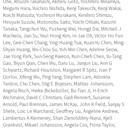
Ohe, Atsushi Takahashi, Akiteru Goto, Yoshihiro Minamiya,
Megumi Hara, Yuichiro Nishida, Kenji Takeuchi, Kenji Wakai,
Koichi Matsuda, Yoshinori Murakami, Kimihiro Shimizu,
Hiroyuki Suzuki, Motonobu Saito, Yoichi Ohtaki, Kazumi
Tanaka, Tangchun Wu, Fusheng Wei, Hongji Dai, Mitchell J
Machiela, Jian Su, Yeul Hong Kim, In-Jae Oh, Victor Ho Fun
Lee, Gee-Chen Chang, Ying-Huang Tsai, Kuan-Yu Chen, Ming-
Shyan Huang, Wu-Chou Su, Yuh-Min Chen, Adeline Seow,
Jae Yong Park, Sun-Seog Kweon, Kun-Chieh Chen, Yu-Tang
Gao, Biyun Qian, Chen Wu, Daru Lu, Jianjun Liu, Ann G
Schwartz, Richard Houlston, Margaret R Spitz, Ivan P
Gorlov, Xifeng Wu, Ping Yang, Stephen Lam, Adonina
Tardon, Chu Chen, Stig E Bojesen, Mattias Johansson,
Angela Risch, Heike Bickeböller, Bu-Tian Ji, H-Erich
Wichmann, David C Christiani, Gadi Rennert, Susanne
Arnold, Paul Brennan, James McKay, John K Field, Sanjay S
Shete, Loic Le Marchand, Geoffrey Liu, Angeline Andrew,
Lambertus A Kiemeney, Shan Zienolddiny-Narui, Kjell
Grankvist, Mikael Johansson, Angela Cox, Fiona Taylor,