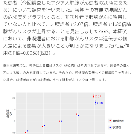
た患者（今回調査したアジア人肺腺がん患者の20％にあた
る）について調査を行いました。喫煙歴の有無で肺腺がん
の危険度をグラフ化すると、非喫煙者で肺腺がんに罹患し
ていない人と比べて、非喫煙者で2.07倍、喫煙者で1.80倍肺
腺がんリスクが上昇することを見出しました※※。本研究
において、非喫煙者における肺腺がんリスクは遺伝子の個
人差による影響が大きいことが明らかになりました(相互作
用のP値=0.0058)(図2）。
※※本研究では、喫煙による相対リスク（約2倍）は考慮されておらず、遺伝子の個人
差による違いのみを評価しています。そのため、喫煙歴の有無などの環境因子を考慮し
た場合、喫煙者の方が非喫煙者に比べて肺腺がんリスクは上昇します。