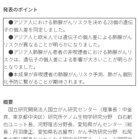
発表のポイント
●アジア人における肺腺がんリスクを決める28個の遺伝
子の個人差を同定しました。
●アジア人と欧米人では遺伝子の個人差による肺腺がん
リスクが異なることが明らかになりました。
●アジア人肺腺がん患者の非喫煙者における肺腺がんリ
スクは、遺伝子の個人差による影響が大きいことが明らか
となりました。
●本成果が非喫煙者の肺腺がんリスク予測、肺がん個別
化予防に繋がることが期待されます。
概要
国立研究開発法人国立がん研究センター（理事長：中釜
斉、東京都中央区）研究所ゲノム生物学研究分野 白石航
也ユニット長、河野隆志分野長、愛知県がんセンター（総
長：丹羽康正、愛知県名古屋市）がん予防研究分野 松尾
恵太郎分野長などからなる国内の研究チームは、米国国立