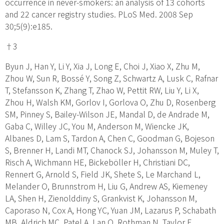
occurrence in never-smokers: an analysis of 13 cohorts
and 22 cancer registry studies. PLoS Med. 2008 Sep
30;5(9):e185.
†3
Byun J, Han Y, Li Y, Xia J, Long E, Choi J, Xiao X, Zhu M,
Zhou W, Sun R, Bossé Y, Song Z, Schwartz A, Lusk C, Rafnar
T, Stefansson K, Zhang T, Zhao W, Pettit RW, Liu Y, Li X,
Zhou H, Walsh KM, Gorlov I, Gorlova O, Zhu D, Rosenberg
SM, Pinney S, Bailey-Wilson JE, Mandal D, de Andrade M,
Gaba C, Willey JC, You M, Anderson M, Wiencke JK,
Albanes D, Lam S, Tardon A, Chen C, Goodman G, Bojeson
S, Brenner H, Landi MT, Chanock SJ, Johansson M, Muley T,
Risch A, Wichmann HE, Bickeböller H, Christiani DC,
Rennert G, Arnold S, Field JK, Shete S, Le Marchand L,
Melander O, Brunnstrom H, Liu G, Andrew AS, Kiemeney
LA, Shen H, Zienolddiny S, Grankvist K, Johansson M,
Caporaso N, Cox A, Hong YC, Yuan JM, Lazarus P, Schabath
MB, Aldrich MC, Patel A, Lan Q, Rothman N, Taylor F,