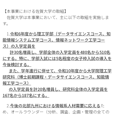
【本事業における佐賀大学の取組】
佐賀大学は本事業において、主に以下の取組を実施しま
す。
1.
令和6年度から理工学部（データサイエンスコース、知
能情報システム工学コース、情報ネットワーク工学コー
ス）の入学定員を
計30名増員し、学部全体の入学定員を480名から510名
にする。特に、学部入試には5名程度の女子枠入試の導入を
今後検討する。
また、学年進行に併せて、令和10年度から大学院理工学
研究科（博士前期課程・データサイエンスコース、知能情
報工学コース）
の入学定員を計20名増員し、研究科全体の入学定員を
167名から187名にする。
2.
今後の北部九州における情報系人材需要に応える
た
め、オールラウンダー（分析、調査、企画・管理の全ての