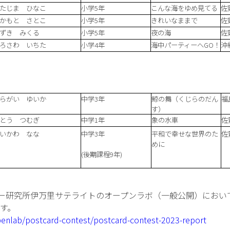
たじま ひなこ
小学5年
こんな海をゆめ見てる
佐
かもと さとこ
小学5年
きれいなままで
佐
ずき みくる
小学5年
夜の海
佐
ろさわ いちた
小学4年
海中パーティーへGO！
沖
らがい ゆいか
中学3年
鯨の舞（くじらのだん
福
す）
とう つむぎ
中学1年
象の水車
佐
いかわ なな
中学3年
平和で幸せな世界のた
佐
めに
(後期課程9年)
ギー研究所伊万里サテライトのオープンラボ（一般公開）におい
す。
openlab/postcard-contest/postcard-contest-2023-report