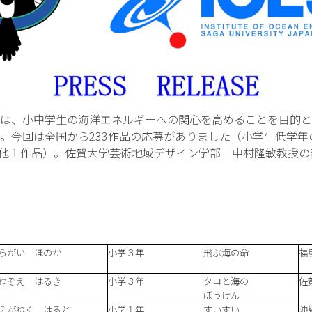
は、小中学生の海洋エネルギーへの関心を高めることを目的と
。今回は全国から233作品の応募がありました（小学生低学年
, その他１作品）。佐賀大学芸術地域デザイン学部 中村隆敏教
らがい ほのか
小学３年
飛ぶ海の命
福
わぞえ はるき
小学３年
タコと海の
佐
ぼうけん
えがねく はると
小学１年
すいすい
沖