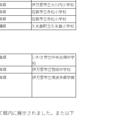
賀県
伊万里市立大川内小学校
賀県
佐賀市立赤松小学校
賀県
佐賀市立赤松小学校
縄県
久米島町立久米島小学校
島県
いわき市立中央台南中学
校
賀県
伊万里市立啓成中学校
賀県
伊万里市立南波多郷学館
て館内に展示されました。また以下