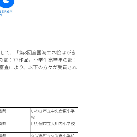
して、「第8回全国海エネ絵はがき
の部：77作品，小学生高学年の部：
授の審査により、以下の方々が受賞され
島県
いわき市立中央台東小学
校
賀県
伊万里市立大川内小学校
縄県
久米島町立久米島小学校