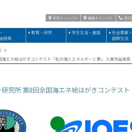
本庄キャンパス
鍋島キャンパス
窓口
・
教育・研究
学生生活・進路
社会貢献
施設等
国際交流
彰
国海エネ絵はがきコンテスト「私の海とエネルギーと夢」 入賞作品発表
研究所 第8回全国海エネ絵はがきコンテスト