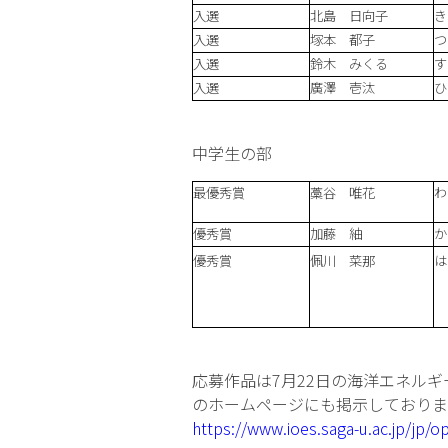
入選
北島 日向子
き
入選
塚本 都子
つ
入選
鈴木 みくる
す
入選
廣澤 壱汰
ひ
中学生の部
最優秀賞
藁谷 唯花
わ
優秀賞
加藤 紬
か
優秀賞
佩川 菜那
は
応募作品は7月22日の海洋エネル
のホームページにも掲示しておりま
https://www.ioes.saga-u.ac.jp/jp/