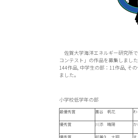
佐賀大学海洋エネルギー研究所で
コンテスト」の作品を募集しました
144作品, 中学生の部：11作品
ました。
小学校低学年の部
最優秀賞
藁谷 帆花
わ
優秀賞
川添 晴陽
か
優秀賞
前兼久 大翔
ま