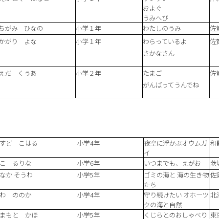
およぐ
うみへび
ちがみ ひなの
小学１年
わたしのうみ
佐
かがり よな
小学１年
わらっているよ
佐
さかなさん
えだ くうあ
小学２年
たまご
佐
がんばってうんでね
すど こはる
小学4年
夜空に浮かぶオウムガ
和
イ
こ るりな
小学6年
いつまでも、えがお
茨
なか そうわ
小学5年
ゴミの海と 海の生き物
佐
たち
わ ののか
小学4年
守り続けたい オホーツ
北
クの海と自然
まもと かほ
小学5年
くじらとのおしゃべり
東