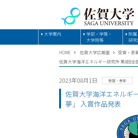
大学案内
学部・学環・
附属
大学院等
研究
HOME
佐賀大学広報室
受賞・表
佐賀大学海洋エネルギー研究所 第8回全
2023年08月1日
受賞・表彰
佐賀大学海洋エネルギー
夢」 入賞作品発表