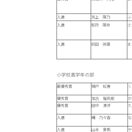
入選
渕上 陽乃
ふ
入選
坂狩 陽奈
さ
入選
前田 徠亜
ま
小学校高学年の部
最優秀賞
楠戸 紅春
く
優秀賞
加古 瑠莉那
か
優秀賞
田中 湊渉
た
入選
縄 乃々香
な
入選
山本 夏帆
や