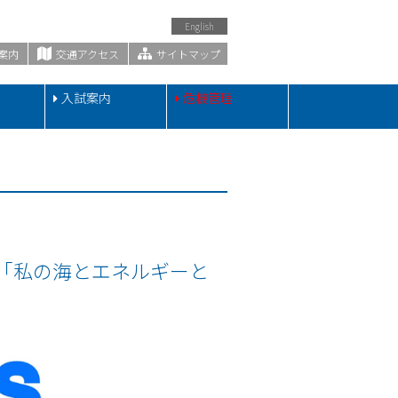
English
案内
交通アクセス
サイトマップ
・
入試案内
危機管理
「私の海とエネルギーと