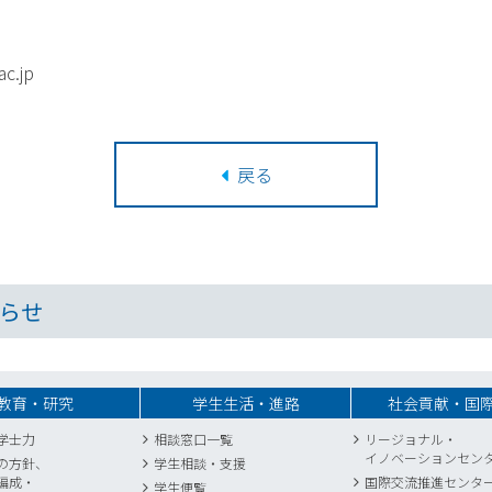
c.jp
戻る
らせ
教育・研究
学生生活・進路
社会貢献・国
学士力
相談窓口一覧
リージョナル・
イノベーションセン
の方針、
学生相談・支援
編成・
国際交流推進センタ
学生便覧