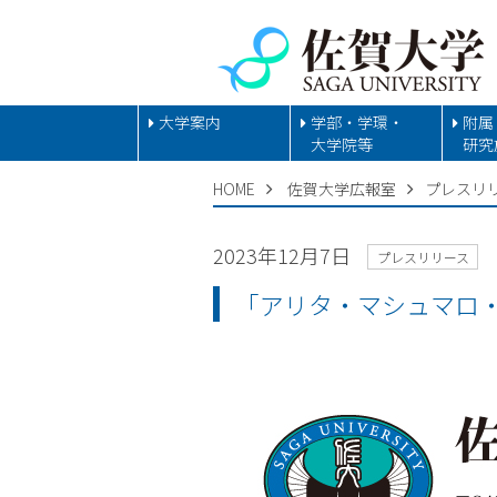
大学案内
学部・学環・
附属
大学院等
研究
HOME
佐賀大学広報室
プレスリ
2023年12月7日
プレスリリース
「アリタ・マシュマロ