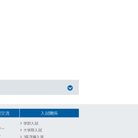
際交流
入試関係
学部入試
ター
大学院入試
ー
3年次編入学