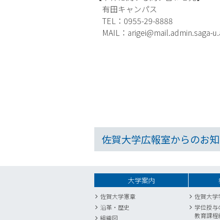
有田キャンパス
TEL：0955-29-8888
MAIL：arigei@mail.admin.saga-u.a
佐賀大学広報室からのお知
大学案内
佐賀大学憲章
佐賀大学
沿革・歴史
学位授与
教育課程
組織図