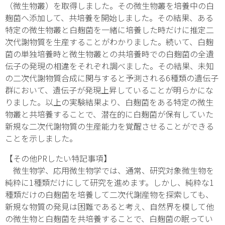
（微生物叢）を取得しました。その微生物叢を培養中の白
麹菌へ添加して、共培養を開始しました。その結果、ある
特定の微生物叢と白麹菌を一緒に培養した時だけに推定二
次代謝物質を生産することがわかりました。続いて、白麹
菌の単独培養時と微生物叢との共培養時での白麹菌の全遺
伝子の発現の相違をそれぞれ調べました。その結果、未知
の二次代謝物質合成に関与すると予測される6種類の遺伝子
群において、遺伝子が発現上昇していることが明らかにな
りました。以上の実験結果より、白麹菌をある特定の微生
物叢と共培養することで、潜在的に白麹菌が保有していた
新規な二次代謝物質の生産能力を覚醒させることができる
ことを示しました。
【その他PRしたい特記事項】
微生物学、応用微生物学では、通常、研究対象微生物を
純粋に1種類だけにして研究を進めます。しかし、純粋な1
種類だけの白麹菌を培養して二次代謝産物を探索しても、
新規な物質の発見は困難であると考え、自然界を模して他
の微生物と白麹菌を共培養することで、白麹菌の眠ってい