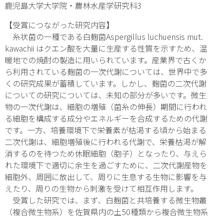
鹿児島大学大学院・農林水産学研究科
3
【受賞につながった研究内容】
糸状菌の一種である白麹菌
Aspergillus luchuensis
mut.
kawachii
はクエン酸を大量に生産する性質を示すため、温
暖地での焼酎の製造に用いられています。産業界で古くか
ら利用されている麹菌の一次代謝については、世界中で多
くの研究成果が蓄積しています。しかし、麹菌の二次代謝
についての研究については、未知の部分が多いです。微生
物の一次代謝は、細胞の増殖（菌糸の伸長）期間に行われ
る細胞を構成する成分やエネルギーを合成するための代謝
です。一方、培養環境下で栄養素が枯渇する頃から始まる
二次代謝は、細胞増殖後に行われる代謝で、栄養枯渇が解
消するのを待つため休眠細胞（胞子）となったり、与えら
れた環境下で適切に余生を過ごすために、二次代謝産物を
細胞外、周囲に放出して、周りに生息する生物に影響を与
えたり、周りの生物から刺激を受けて相互作用します。
受賞した研究では、まず、白麹菌と共培養する微生物叢
（複合微生物系）を佐賀県内の土50種類から複合微生物系