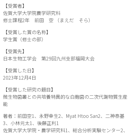
【受賞者】
佐賀大学大学院農学研究科
修士課程2年 前田 空 （まえだ そら）
【受賞した賞の名称】
学生賞（修士の部）
【受賞先】
日本生物工学会 第29回九州支部福岡大会
【受賞した日】
2023年12月4日
【受賞した研究の題目】
微生物菌叢との共培養特異的な白麹菌の二次代謝物質生産
能
著者：前田空
1
、永野幸生
2
、Myat Htoo San
2
、二神泰基
3
、小林元太
1
、後藤正利
1
佐賀大学大学院・農学研究科
1
、総合分析実験センター
2
、