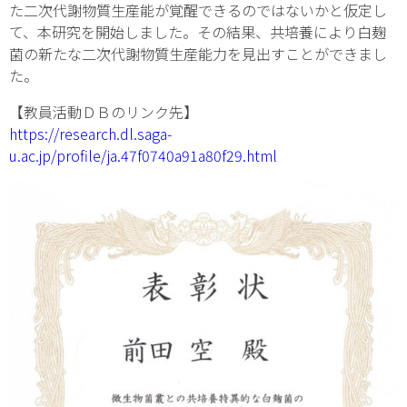
た二次代謝物質生産能が覚醒できるのではないかと仮定し
て、本研究を開始しました。その結果、共培養により白麹
菌の新たな二次代謝物質生産能力を見出すことができまし
た。
【教員活動ＤＢのリンク先】
https://research.dl.saga-
u.ac.jp/profile/ja.47f0740a91a80f29.html