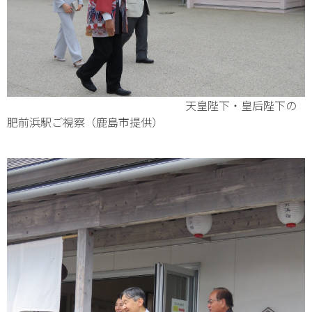
天皇陛下・皇后陛下の
肥前浜駅ご視察（鹿島市提供）