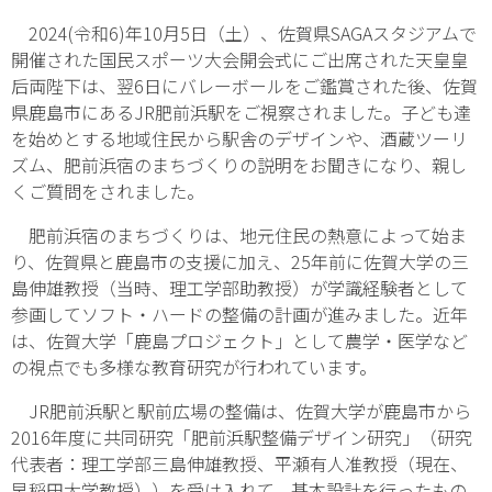
2024(令和6)年10月5日（土）、佐賀県SAGAスタジアムで
開催された国民スポーツ大会開会式にご出席された天皇皇
后両陛下は、翌6日にバレーボールをご鑑賞された後、佐賀
県鹿島市にあるJR肥前浜駅をご視察されました。子ども達
を始めとする地域住民から駅舎のデザインや、酒蔵ツーリ
ズム、肥前浜宿のまちづくりの説明をお聞きになり、親し
くご質問をされました。
肥前浜宿のまちづくりは、地元住民の熱意によって始ま
り、佐賀県と鹿島市の支援に加え、25年前に佐賀大学の三
島伸雄教授（当時、理工学部助教授）が学識経験者として
参画してソフト・ハードの整備の計画が進みました。近年
は、佐賀大学「鹿島プロジェクト」として農学・医学など
の視点でも多様な教育研究が行われています。
JR肥前浜駅と駅前広場の整備は、佐賀大学が鹿島市から
2016年度に共同研究「肥前浜駅整備デザイン研究」（研究
代表者：理工学部三島伸雄教授、平瀬有人准教授（現在、
早稲田大学教授））を受け入れて、基本設計を行ったもの