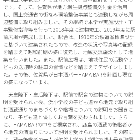
です。そして、佐賀県が地方創生拠点整備交付金を活用
し、国土交通省の街なみ環境整備事業とも連動しながら周
辺整備に取り組みました。その継続で本学が実施設計・工
事監修指導等を行って2018年度に建物竣工、2019年度に駅
前広場が完成しました。駅舎は、1930年の鉄道省標準設計
に基づいて建築されたもので、改造の状況や写真等の記録
を踏まえて昭和前期の姿に復元し、地域交流施設として増
築を行いました。また、駅前広場は、地域住民の活動や子
どもの送迎時の駐車の習慣などを踏まえてデザインしまし
た。その後、佐賀県が日本酒バーHAMA BARを計画し現在
の姿になっています。
天皇陛下・皇后陛下は、駅前で駅舎の建物についての説
明を受けられた後、浜小学校の子ども達から地元で取り組
む酒蔵通りのまちづくりや継場についての説明をお聞きに
なり、子ども達と優しくお言葉を交わされました。さら
に、HAMA BARの中をご視察され、鹿島の酒蔵の後継者か
ら地元の酒造りについて説明を受けられました。その際に
は、蔵元後継者の一人が佐賀大学の大学院で博士号を取得