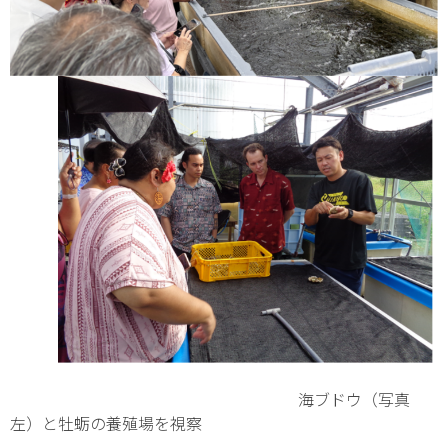
海ブドウ（写真
左）と牡蛎の養殖場を視察