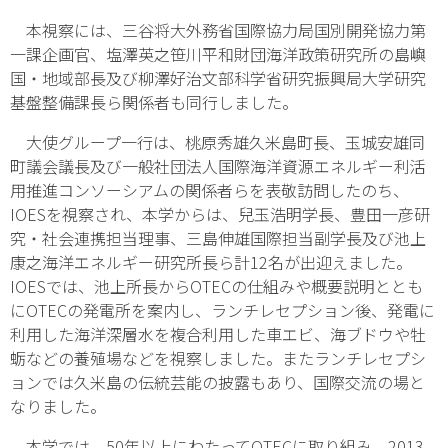
本視察には、三谷将大外務省国際協力局国別開発協力第
一課企画官、塩澤英之笹川平和財団海洋政策研究所の島嶼
国・地域部長及び柳澤好治文部科学省研究振興局大学研究
基盤整備課長ら関係者も同行しました。
大使グループ一行は、桃原秀雄久米島町長、
玉城安雄同
町議会議長
及び一般社団法人国際海洋資源エネルギー利活
用推進コンソーシアムの関係者らを表敬訪問したのち、
IOESを視察され、本学からは、兒玉浩明学長、豊田一彦研
究・社会連携担当理事、三島伸雄国際担当副学長及び池上
康之海洋エネルギー研究所長ら計12名が出迎えました。
IOESでは、池上所長からOTECの仕組みや概要説明ととも
にOTECの発電所を案内し、ランチレセプション後、発電に
利用した海洋深層水を複合利用した車エビ、海ブドウや牡
蛎などの養殖場などを視察しました。またランチレセプシ
ョンでは久米島の伝統芸能の披露もあり、国際交流の場と
なりました。
本学では、50年以上にわたってOTECに取り組み、2013