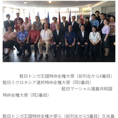
駐日トンガ王国特命全権大使（前列左から4番目）
駐日ミクロネシア連邦特命全権大使（同3番目）
駐日マーシャル諸島共和国
特命全権大使（同2番目）
駐日トンガ王国特命全権大使ら（前列左から5番目）久米島