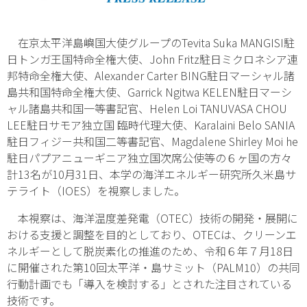
在京太平洋島嶼国大使グループのTevita Suka MANGISI駐
日トンガ王国特命全権大使、John Fritz駐日ミクロネシア連
邦特命全権大使、Alexander Carter BING駐日マーシャル諸
島共和国特命全権大使、Garrick Ngitwa KELEN駐日マーシ
ャル諸島共和国一等書記官、Helen Loi TANUVASA CHOU
LEE駐日サモア独立国 臨時代理大使、Karalaini Belo SANIA
駐日フィジー共和国二等書記官、Magdalene Shirley Moi he
駐日パプアニューギニア独立国次席公使等の６ヶ国の方々
計13名が10月31日、本学の海洋エネルギー研究所久米島サ
テライト（IOES）を視察しました。
本視察は、海洋温度差発電（OTEC）技術の開発・展開に
おける支援と調整を目的としており、OTECは、クリーンエ
ネルギーとして脱炭素化の推進のため、令和６年７月18日
に開催された第10回太平洋・島サミット（PALM10）の共同
行動計画でも「導入を検討する」とされた注目されている
技術です。