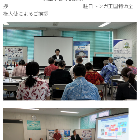
拶 駐日トンガ王国特命全
権大使によるご挨拶