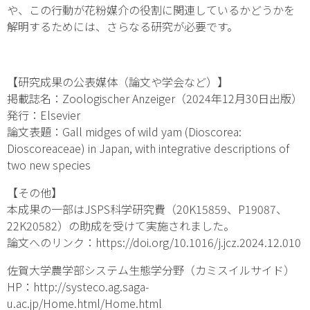
や、この行動が花粉媒介の役割に関連しているかどうかを
解明するためには、さらなる研究が必要です。
【研究成果の公表媒体（論文や学会など）】
掲載誌名：
Zoologischer Anzeiger
（2024年12月30日出版）
発行：Elsevier
論文表題：Gall midges of wild yam (Dioscorea:
Dioscoreaceae) in Japan, with integrative descriptions of
two new species
【その他】
本成果の一部はJSPS科学研究費（20K15859、P19087、
22K20582）の助成を受けて実施されました。
論文へのリンク：https://doi.org/10.1016/j.jcz.2024.12.010
佐賀大学農学部システム生態学分野（カミスイルサイド）
HP：
http://systeco.ag.saga-
u.ac.jp/Home.html/Home.html