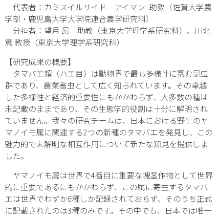
代表者：カミスイルサイド アイマン 助教（佐賀大学農
学部・鹿児島大学大学院連合農学研究科）
分担者：望月 昂 助教（東京大学理学系研究科）、川北
篤 教授（東京大学理学系研究科）
【研究成果の概要】
タマバエ類（ハエ目）は動物界で最も多様性に富む昆虫
群であり、農業害虫として広く知られています。その卓越
した多様性と経済的重要性にもかかわらず、大多数の種は
未記載のままであり、その生態学的役割は十分に解明され
ていません。我々の研究チームは、日本における野生のヤ
マノイモ属に関連する2つの新種のタマバエを発見し、この
魅力的で未解明な相互作用について新たな知見を提供しま
した。
ヤマノイモ属は世界で4番目に重要な塊茎作物として世界
的に重要であるにもかかわらず、この属に寄生するタマバ
エは世界でわずか6種しか記録されておらず、そのうち正式
に記載されたのは3種のみです。その中でも、日本では唯一