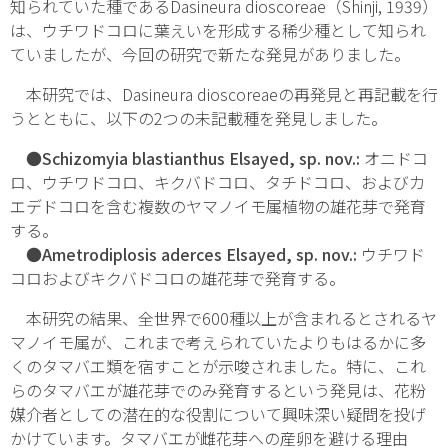
知られていた種である
Dasineura dioscoreae
（Shinji, 1939）
は、ウチワドコロに葉えいを形成する稀少種として知られ
ていましたが、今回の研究で新たな発見がありました。
本研究では、
Dasineura dioscoreae
の再発見と再記載を行
うとともに、以下の2つの未記載種を発見しました。
●
Schizomyia blastianthus
Elsayed, sp. nov.:
オニドコ
ロ、ウチワドコロ、キクバドコロ、タチドコロ、およびカ
エデドコロを含む複数のヤマノイモ属植物の雄花芽で発育
する。
●Ametrodiplosis aderces
Elsayed, sp. nov.:
ウチワド
コロおよびキクバドコロの雄花芽で発育する。
本研究の結果、全世界で600種以上が含まれるとされるヤ
マノイモ属が、これまで考えられていたよりもはるかに多
くのタマバエ類を宿すことが示唆されました。特に、これ
らのタマバエが雄花芽でのみ発育するという発見は、花粉
媒介者としての潜在的な役割について興味深い疑問を投げ
かけています。タマバエが雌花芽への産卵を避ける理由