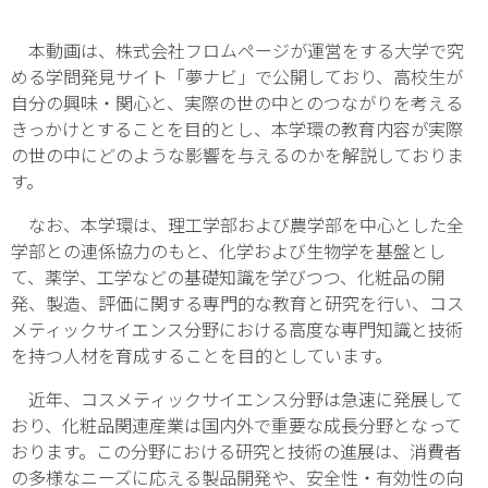
本動画は、株式会社フロムページが運営をする大学で究
める学問発見サイト「夢ナビ」で公開しており、高校生が
自分の興味・関心と、実際の世の中とのつながりを考える
きっかけとすることを目的とし、本学環の教育内容が実際
の世の中にどのような影響を与えるのかを解説しておりま
す。
なお、本学環は、理工学部および農学部を中心とした全
学部との連係協力のもと、化学および生物学を基盤とし
て、薬学、工学などの基礎知識を学びつつ、化粧品の開
発、製造、評価に関する専門的な教育と研究を行い、コス
メティックサイエンス分野における高度な専門知識と技術
を持つ人材を育成することを目的としています。
近年、コスメティックサイエンス分野は急速に発展して
おり、化粧品関連産業は国内外で重要な成長分野となって
おります。この分野における研究と技術の進展は、消費者
の多様なニーズに応える製品開発や、安全性・有効性の向