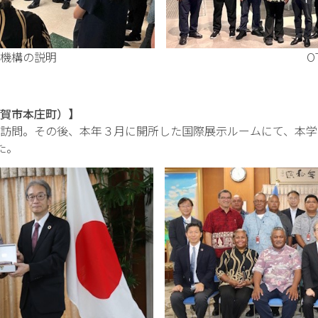
ECの作動機構の説明 OTEC実
賀市本庄町）】
訪問。その後、本年３月に開所した国際展示ルームにて、本学
た。