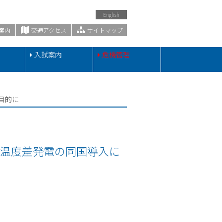
English
案内
交通アクセス
サイトマップ
・
入試案内
危機管理
目的に
洋温度差発電の同国導入に