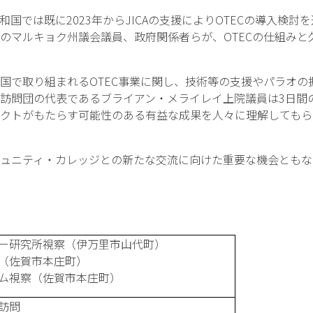
では既に2023年からJICAの支援によりOTECの導入検討
のマルキョク州議会議員、政府関係者らが、OTECの仕組みと
で取り組まれるOTEC事業に関し、技術等の支援やパラオの
訪問団の代表であるブライアン・メライレイ上院議員は3日間
クトがもたらす可能性のある有益な成果を人々に理解してもら
ュニティ・カレッジとの新たな交流に向けた重要な機会ともな
ー研究所視察（伊万里市山代町）
（佐賀市本庄町）
ム視察（佐賀市本庄町）
訪問