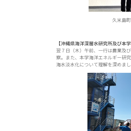
久米島町長へ
【沖縄県海洋深層水研究所及び本学
翌７日（木）午前、一行は農業及び
察。また、本学海洋エネルギー研究
海水淡水化について理解を深めまし