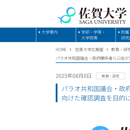
大学案内
学部・学環・
附属
大学院等
研究
HOME
佐賀大学広報室
教育・研
パラオ共和国議会・政府関係者ら11名
2025年08月8日
教育・研究
パラオ共和国議会・政
向けた確認調査を目的