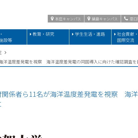
本庄キャンパス
鍋島キャンパス
窓口
・
教育・研究
学生生活・進路
社会貢献
施設等
国際交流
究
が海洋温度差発電を視察 海洋温度差発電の同国導入に向けた確認調査を
府関係者ら11名が海洋温度差発電を視察 海
に