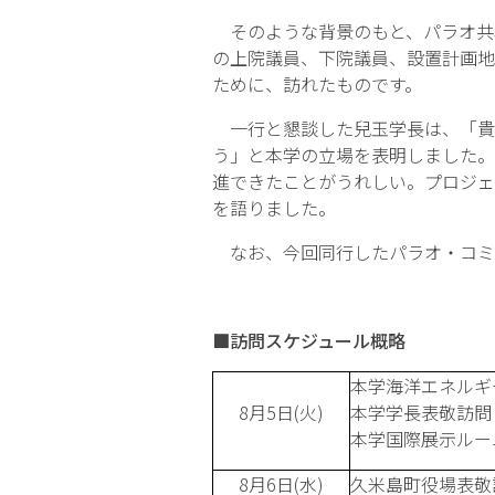
そのような背景のもと、パラオ共和国
の上院議員、下院議員、設置計画地
ために、訪れたものです。
一行と懇談した兒玉学長は、「貴国
う」と本学の立場を表明しました。
進できたことがうれしい。プロジェ
を語りました。
なお、今回同行したパラオ・コミ
■訪問スケジュール概略
本学海洋エネルギ
8月5日(火)
本学学長表敬訪問
本学国際展示ルー
8月6日(水)
久米島町役場表敬