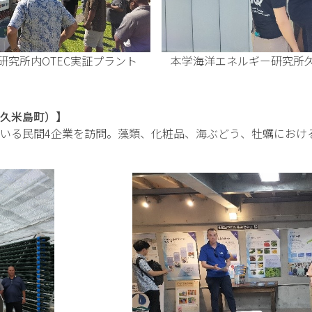
所内OTEC実証プラント 本学海洋エネルギー研究所久
久米島町）】
いる民間4企業を訪問。藻類、化粧品、海ぶどう、牡蠣におけ