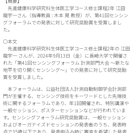
【概要】
先進健康科学研究科生体医工学コース修士課程2年 江田
龍宇一さん（指導教員 : 木本 晃 教授）が、第41回センシン
グフォーラムでの発表に対して研究奨励賞を受賞しまし
た。
〇本文
先進健康科学研究科生体医工学コース修士課程2年の 江田
龍宇一 さんが、2024年9月13日（金）に長崎大学で開催さ
れた「第41回センシングフォーラム 計測部門大会 ～新たな
地平を切り開くセンシング～」での発表に対して研究奨励
賞を受賞しました。
本フォーラムは、公益社団法人計測自動制御学会計測部
門が主催する、センシング技術をキーワードとした先端技
術に関するフォーラムであり、年1回開催され、特別講演や
一般セッション、ポスターセッションなどが行われていま
す。センシングフォーラム研究奨励賞は、一般セッション
およびオーガナイズドセッションの発表者のうち、発表時
点で35歳以下であり、発表申込み時に審査を希望した発表