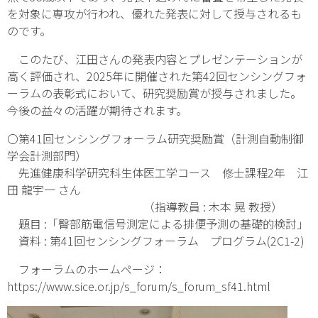
を対象に専攻が行われ、優れた発表に対して授与されるも
のです。
このたび、江田さんの発表内容とプレゼンテーションが
高く評価され、2025年に開催された第42回センシングフォ
ーラムの表彰式において、研究奨励賞が授与されました。
今後の益々の活躍が期待されます。
〇第41回センシングフォーラム研究奨励賞（計測自動制御
学会計測部門）
先進健康科学研究科生体医工学コース 修士課程2年 江
田 龍宇一 さん
（指導教員 : 木本 晃 教授）
題目 :「臀部筋電信号測定による排便予測の基礎的検討」
資料 : 第41回センシングフォーラム プログラム(2C1-2)
フォーラムのホームページ：
https://www.sice.or.jp/s_forum/s_forum_sf41.html