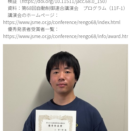
検証（
https://doi.org/10.11511/jacc.68.0_150
）
資料：第68回自動制御連合講演会 プログラム（11F-1）
講演会のホームページ：
https://www.jsme.or.jp/conference/rengo68/index.html
優秀発表者受賞者一覧：
https://www.jsme.or.jp/conference/rengo68/info/award.htm