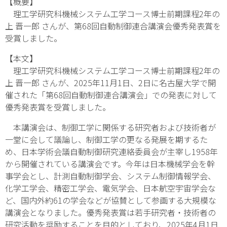
【概要】
理工学研究科機械システム工学コース博士前期課程2年の
上 晋一郎 さんが、第68回自動制御連合講演会優秀発表賞を
受賞しました。
【本文】
理工学研究科機械システム工学コース博士前期課程2年の
上 晋一郎 さんが、2025年11月1日、2日に名古屋大学で開
催された「第68回自動制御連合講演会」での発表に対して
優秀発表賞を受賞しました。
本講演会は、制御工学に関係する研究者および技術者が
一堂に会して議論し、制御工学の更なる発展を期するた
め、日本学術会議自動制御研究連絡委員会が主宰し1958年
から開催されている講演会です。今年は日本機械学会を幹
事学会とし、計測自動制御学会、システム制御情報学会、
化学工学会、精密工学会、電気学会、日本航空宇宙学会な
ど、国内外約61の学会などが協賛として参画する大規模な
講演会となりました。優秀発表賞は若手研究者・技術者の
研究活動を奨励することを目的としており、2025年4月1日