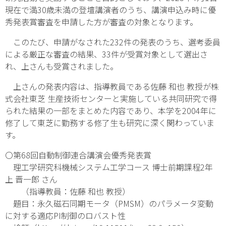
現在で満30歳未満の登壇講演者のうち、講演申込み時に優
秀発表賞審査を申請した方が審査の対象となります。
このたび、申請がなされた232件の発表のうち、選考委員
による厳正な審査の結果、33件が受賞対象として選出さ
れ、上さんも受賞されました。
上さんの発表内容は、指導教員である佐藤 和也 教授が株
式会社東芝 生産技術センターと実施している共同研究で得
られた結果の一部をまとめた内容であり、本学を2004年に
修了して東芝に勤務する修了生も研究に深く関わっていま
す。
〇第68回自動制御連合講演会優秀発表賞
理工学研究科機械システム工学コース 博士前期課程2年
上 晋一郎 さん
（指導教員：佐藤 和也 教授）
題目：永久磁石同期モータ（PMSM）のパラメータ変動
に対する適応PI制御のロバスト性