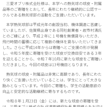
三愛オブリ株式会社様は、本学への熱気球の球皮・附属
品等のご寄贈をとおして、長年にわたり継続的に公認サー
クルである熱気球部の活動をご支援いただいています。
本学熱気球部は平成元年の創設当初、機体調達に苦慮し
ていましたが、佐賀県出身である同社創業者・故市村清氏
とのご縁により、平成２年に１号機を無償貸与いただき、
飛行時間の蓄積に応じて複数の機体を貸与いただいてきま
した。さらに平成14年からは寄贈へとご支援の形が発展
し、令和５年度に寄贈を受けた球皮が交換目安である３年
を迎えることから、令和７年10月に新たな球皮をご寄贈い
ただきました。今回の球皮は13号機目となります。
熱気球の球皮・附属品は非常に高額であり、長年にわた
り快くご支援いただいていることは、学生にとって大きな
励みとなっています。今回のご寄贈も、学生の活動意欲の
向上と安定的な活動継続に寄与するものです。
令和８年１月23日（金）には、新たな球皮の寄贈を受
け、三愛オブリ株式会社 代表取締役社長 隼田様らをお迎え