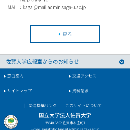
TEL：0952-28-8167
MAIL：kagai@mail.admin.saga-u.ac.jp
戻る
佐賀大学広報室からのお知らせ
窓口案内
交通アクセス
サイトマップ
資料請求
関連機構リンク
このサイトについて
国立大学法人佐賀大学
〒840-8502 佐賀市本庄町1
E-mail.
sagakoho@mail.admin.saga-u.ac.jp