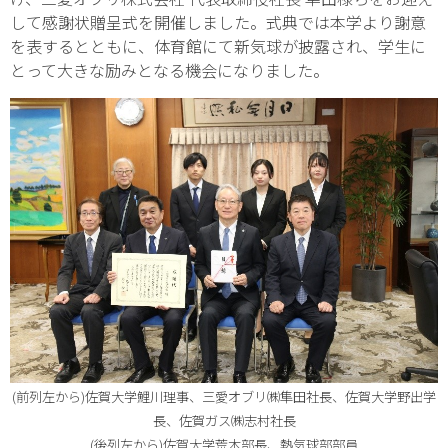
して感謝状贈呈式を開催しました。式典では本学より謝意
を表するとともに、体育館にて新気球が披露され、学生に
とって大きな励みとなる機会になりました。
(前列左から)佐賀大学鯉川理事、三愛オブリ㈱隼田社長、佐賀大学野出学
長、佐賀ガス㈱志村社長
(後列左から)佐賀大学荒木部長、熱気球部部員