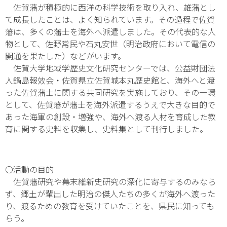
佐賀藩が積極的に西洋の科学技術を取り入れ、雄藩とし
て成長したことは、よく知られています。その過程で佐賀
藩は、多くの藩士を海外へ派遣しました。その代表的な人
物として、佐野常民や石丸安世（明治政府において電信の
開通を果たした）などがいます。
佐賀大学地域学歴史文化研究センターでは、公益財団法
人鍋島報效会・佐賀県立佐賀城本丸歴史館と、海外へと渡
った佐賀藩士に関する共同研究を実施しており、その一環
として、佐賀藩が藩士を海外派遣するうえで大きな目的で
あった海軍の創設・増強や、海外へ渡る人材を育成した教
育に関する史料を収集し、史料集として刊行しました。
〇活動の目的
佐賀藩研究や幕末維新史研究の深化に寄与するのみなら
ず、郷土が輩出した明治の傑人たちの多くが海外へ渡った
り、渡るための教育を受けていたことを、県民に知っても
らう。