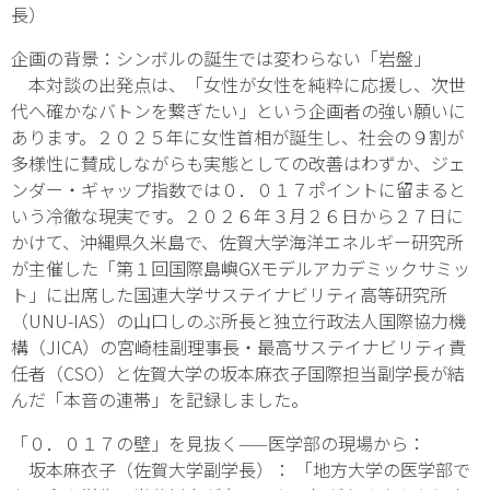
長）
企画の背景：シンボルの誕生では変わらない「岩盤」
本対談の出発点は、「女性が女性を純粋に応援し、次世
代へ確かなバトンを繋ぎたい」という企画者の強い願いに
あります。２０２５年に女性首相が誕生し、社会の９割が
多様性に賛成しながらも実態としての改善はわずか、ジェ
ンダー・ギャップ指数では０．０１７ポイントに留まると
いう冷徹な現実です。２０２６年３月２６日から２７日に
かけて、沖縄県久米島で、佐賀大学海洋エネルギー研究所
が主催した「第１回国際島嶼GXモデルアカデミックサミッ
ト」に出席した国連大学サステイナビリティ高等研究所
（UNU-IAS）の山口しのぶ所長と独立行政法人国際協力機
構（JICA）の宮崎桂副理事長・最高サステイナビリティ責
任者（CSO）と佐賀大学の坂本麻衣子国際担当副学長が結
んだ「本音の連帯」を記録しました。
「０．０１７の壁」を見抜く——医学部の現場から：
坂本麻衣子（佐賀大学副学長）： 「地方大学の医学部で