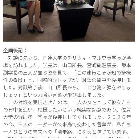
企画後記：
対談に先立ち、国連大学のチリツィ・マルワラ学長が会
場を訪れました。学長は、山口所長、宮崎副理事長、坂本
副学長の三人が並ぶ姿を見て、「この連帯こそが知の多様
性の象徴」と、国際的なトップが、対談の背中を後押しま
した。対談終了後、山口所長から、「ぜひ第２弾をやりま
しょう」という力強い言葉が飛び出しました。
この対談を実現させたのは、一人の女性として彼女たち
の背中を追い、応援したいという純実な熱意であり、佐賀
大学の野出孝一学長が後押ししてくれました。２０２６年
の今、三人のリーダーが久米島で交わした言葉が、私たち
一人ひとりの未来への「滑走路」になると信じています。