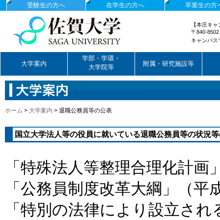
受験生の方へ
在学生の方へ
卒業生の方
【本庄キャ
〒840-85
キャンパス
国立大学法人佐賀大学
学部・学環・
大学案内
附属・研究施設等
大学院等
ホーム
>
大学案内
>
退職公務員等の公表
国立大学法人等の役員に就いている退職公務員等の状況等
「特殊法人等整理合理化計画」
「公務員制度改革大綱」（平成
「特別の法律により設立され