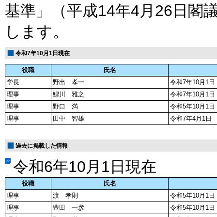
基準」（平成14年4月26日
します。
令和7年10月1日現在
役職
氏名
学長
野出 孝一
令和7年10月1日
理事
鯉川 雅之
令和7年10月1日
理事
野口 満
令和5年10月1日
理事
田中 智雄
令和7年4月1日
過去に掲載した情報
令和6年10月1日現在
役職
氏名
理事
渡 孝則
令和5年10月1日
理事
豊田 一彦
令和5年10月1日