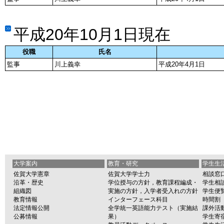
平成20年10月1日現在
役職
氏名
監事
川上義幸
平成20年4月1日
大学案内
教育・研究
学生生
佐賀大学憲章
佐賀大学学士力
相談窓
沿革・歴史
学位授与の方針，教育課程編成・
学生相
組織図
実施の方針，入学者受入れの方針
学生便
教育情報
インターフェース科目
時間割
法定情報公開
全学統一英語能力テスト（実施結
課外活
公募情報
果）
学生寄