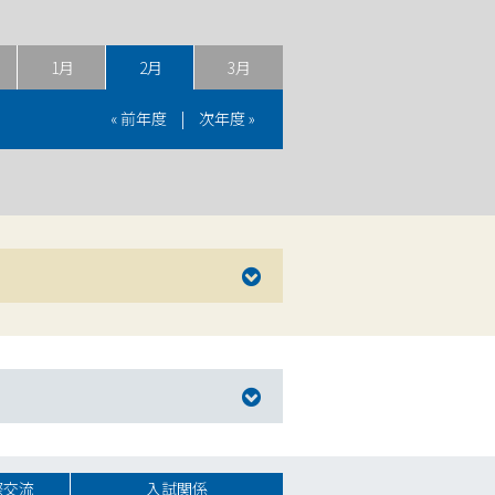
1月
2月
3月
« 前年度
|
次年度 »
際交流
入試関係