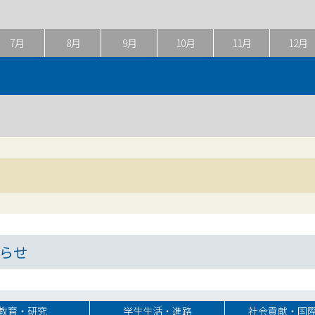
7月
8月
9月
10月
11月
12月
らせ
教育・研究
学生生活・進路
社会貢献・国