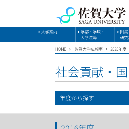
大学案内
学部・学環・
附属
大学院等
研究
HOME
佐賀大学広報室
2026年度
社会貢献・国
年度から探す
2016年度