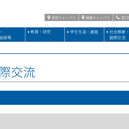
本庄キャンパス
鍋島キャンパス
窓口
・
教育・研究
学生生活・進路
社会貢献
施設等
国際交流
際交流