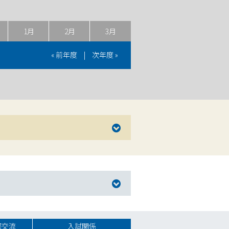
1月
2月
3月
« 前年度
|
次年度 »
際交流
入試関係