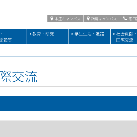
本庄キャンパス
鍋島キャンパス
窓口
・
教育・研究
学生生活・進路
社会貢献
施設等
国際交流
際交流