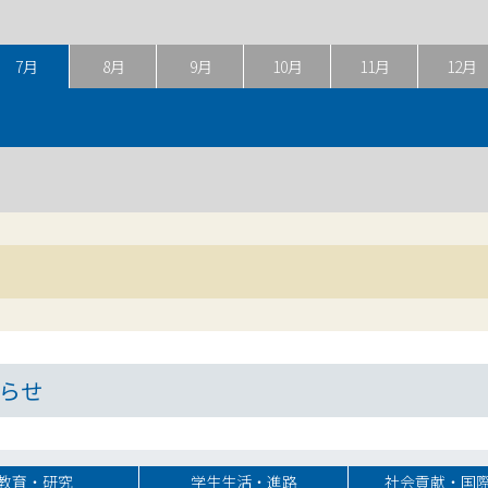
7月
8月
9月
10月
11月
12月
らせ
教育・研究
学生生活・進路
社会貢献・国