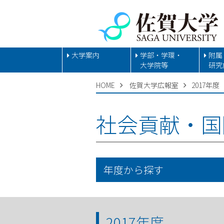
大学案内
学部・学環・
附属
大学院等
研究
HOME
佐賀大学広報室
2017年度
社会貢献・国
年度から探す
2017年度