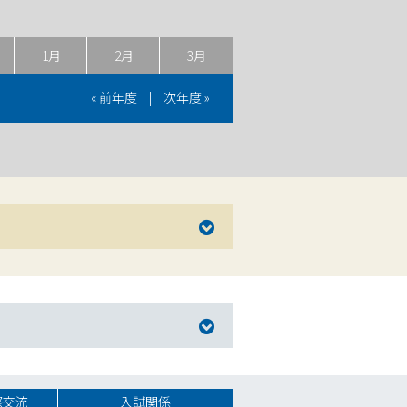
1月
2月
3月
« 前年度
|
次年度 »
際交流
入試関係