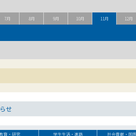
7月
8月
9月
10月
11月
12月
らせ
教育・研究
学生生活・進路
社会貢献・国