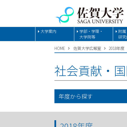
大学案内
学部・学環・
附属
大学院等
研究
HOME
佐賀大学広報室
2018年度
社会貢献・国
年度から探す
2018年度