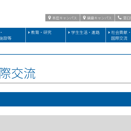
本庄キャンパス
鍋島キャンパス
窓口
・
教育・研究
学生生活・進路
社会貢献
施設等
国際交流
際交流