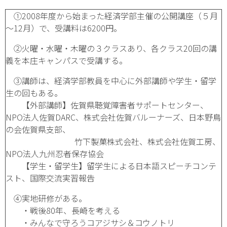
①2008年度から始まった経済学部主催の公開講座（５月
～12月）で、受講料は6200円。
②火曜・水曜・木曜の３クラスあり、各クラス20回の講
義を本庄キャンパスで受講する。
③講師は、経済学部教員を中心に外部講師や学生・留学
生の回もある。
【外部講師】佐賀県聴覚障害者サポートセンター、
NPO法人佐賀DARC、株式会社佐賀バルーナーズ、日本野鳥
の会佐賀県支部、
竹下製菓株式会社、株式会社佐賀工房、
NPO法人九州忍者保存協会
【学生・留学生】留学生による日本語スピーチコンテ
スト、国際交流実習報告
④実地研修がある。
・戦後80年、長崎を考える
・みんなで守ろうコアジサシ＆コウノトリ