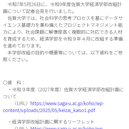
令和7年5月26日に、令和9年度佐賀大学経済学部改組計
画について記者会見を行いました。
佐賀大学では、社会科学の思考プロセスを基にデータサ
イエンス基礎力を兼ね備えたプロジェクトマネジメント能
力により、社会課題に解像度高く複眼的に対応できる人材
を育成するため、経済学部を令和９年４月に改組する準備
を進めております。
本学部改組の目的や概要等については、以下資料をご参
照ください。
〇資 料：
・令和９年度（2027年度）佐賀大学経済学部改組計画に
ついて
〈URL〉
https://www.saga-u.ac.jp/koho/wp-
content/uploads/2025/05/keizai_kaiso1.pdf
・経済学部改組計画に関するリーフレット
〈URL〉
https://www.saga-u.ac.jp/koho/wp-