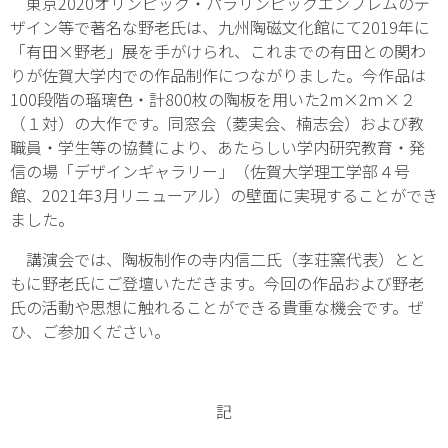
東京2020オリンピック・パラリンピックエンブレムのデ
ザイン等で著名な野老氏は、九州陶磁文化館にて2019年に
「有田×野老」展を手がけられ、これまでの有田との関わ
りが佐賀大学内での作品制作につながりました。今作品は
100段階の瑠璃色・計800枚の陶板を用いた2m×2ｍ×２
（１対）の大作です。同窓会（菱実会、楠志会）および教
職員・学生等の協賛により、あたらしい学内研究教育・発
信の場「デザインギャラリー」（佐賀大学理工学部４号
館、2021年3月リニューアル）の壁面に実現することができ
ました。
講演会では、陶板制作の寺内信二氏（李荘窯代表）とと
もに野老氏にご登壇いただきます。今回の作品および野老
氏の活動や思想に触れることができる貴重な機会です。ぜ
ひ、ご参加ください。
記