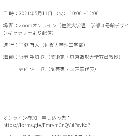
日 時：2021年5月11日 （火） 10:00～12:00
場 所：Zoomオンライン（佐賀大学理工学部４号館デザイ
ンギャラリーより配信）
進 行：平瀬 有人（佐賀大学理工学部）
講 師：野老 朝雄 氏（美術家・東京造形大学客員教授）
寺内 信二 氏（陶芸家・李荘窯代表）
オンライン参加 申し込み先：
https://forms.gle/FmrvmCnQVuiPavKd7