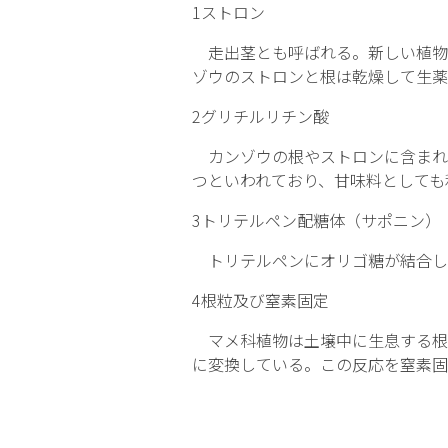
1
ストロン
走出茎とも呼ばれる。新しい植物
ゾウのストロンと根は乾燥して生薬
2
グリチルリチン酸
カンゾウの根やストロンに含まれる
つといわれており、甘味料としても
3
トリテルペン配糖体（サポニン）
トリテルペンにオリゴ糖が結合し
4
根粒及び窒素固定
マメ科植物は土壌中に生息する根
に変換している。この反応を窒素固