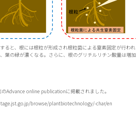
すると、根には根粒が形成され根粒菌による窒素固定が行われ
、葉の緑が濃くなる。さらに、根のグリチルリチン酸量は増加
誌のAdvance online publicationに掲載されました。
.jst.go.jp/browse/plantbiotechnology/-char/en