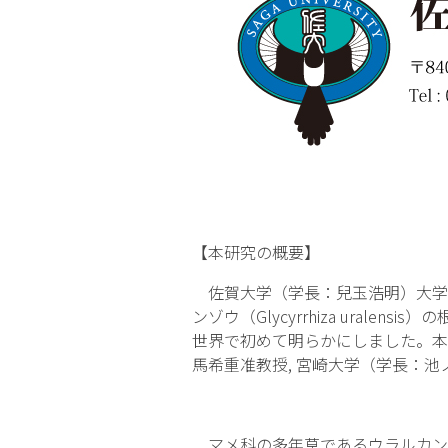
【本研究の概要】
佐賀大学（学長：兒玉浩明）大学院
ンゾウ（
Glycyrrhiza uralensis
）の
世界で初めて明らかにしました。本
馬希重准教授, 宮崎大学（学長：
マメ科の多年草であるウラルカン