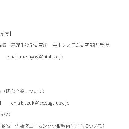
る方】
 基礎生物学研究所 共生システム研究部門 教授]
l: masayosi@nibb.ac.jp
（研究全般について）
l: azuki@cc.saga-u.ac.jp
872）
教授 佐藤修正（カンゾウ根粒菌ゲノムについて）