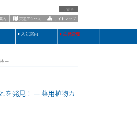
English
案内
交通アクセス
サイトマップ
・
入試案内
危機管理
待 —
を発見！ — 薬用植物カ