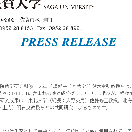
農学研究科修士２年 草場郁子氏と農学部 鈴木章弘教授らは
根やストロン
1
に含まれる薬効成分グリチルリチン酸
2
が、根粒
研究成果は、東北大学（総長：大野英男）佐藤修正教授，北海
池ノ上克）明石良教授らとの共同研究によるものです。
ゾウは生薬として重要であり、伝統医学で最も使用されている