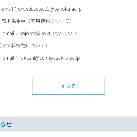
email：
shusei.sato.c1@tohoku.ac.jp
高上馬希重（薬用植物について）
l：kojoma@hoku-iryo-u.ac.jp
マメ科植物について）
：rakashi@cc.miyazaki-u.ac.jp
戻る
らせ