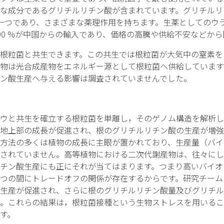
な成分であるグリチルリチン酸が含まれています。グリチルリ
一つであり、さまざまな薬理作用を持ちます。生薬としてのウ
00 %が中国からの輸入であり、価格の高騰や供給不安などか
根粒菌と共生できます。この共生では根粒菌が大気中の窒素を
物は光合成産物をエネルギー源として根粒菌へ供給しています
ン酸生産へ与える影響は調査されていませんでした。
ウと共生を確立する根粒菌を単離し，そのゲノム構造を解析し
地上部の成長が促進され、根のグリチルリチン酸の生産が増強
方法の多くは植物の成長に主眼が置かれており、生産量（バイ
されていません。高等植物における二次代謝産物は、往々にし
チン酸生産にも正にそれが当てはまります。つまり高いバイオ
つの間にトレードオフの関係が存在するからです。研究チーム
生産が促進され、さらに根のグリチルリチン酸量及びグリチル
。これらの結果は，根粒菌接種という生物ストレスを用いるこ
す。