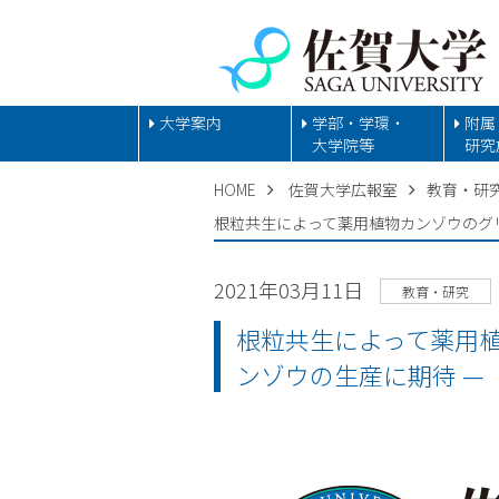
大学案内
学部・学環・
附属
大学院等
研究
HOME
佐賀大学広報室
教育・研
根粒共生によって薬用植物カンゾウのグリ
2021年03月11日
教育・研究
根粒共生によって薬用植
ンゾウの生産に期待 —