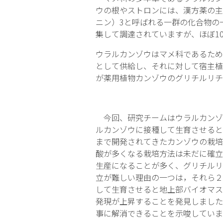
ウの根やストロンには、漢方薬の主
ニン）
3
と呼ばれる一群の化合物の
集して調達されていますが、ほぼ1
ウラルカンゾウはマメ科であるため
として供給し、それに対して宿主植
が薬用植物カンゾウのグリチルリチ
今回、研究チームはウラルカンゾ
ルカンゾウに接種して生育させると
まで開発されてきたカンゾウの栽培
酸が多くなる栽培方法は未だに確立
生産になることが多く、グリチルリ
立が難しい理由の一つは，それら２
して生育させると地上部バイオマス
発現が上昇することを発見しました
事に解消できることを示唆していま