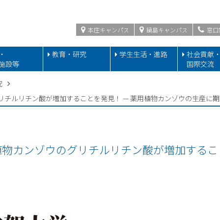
本庄キャンパス
鍋島キャンパス
窓口
・
教育・研究
学生生活・進路
社会貢献
施設等
国際交流
究
チルリチン酸が増加することを発見！ — 薬用植物カンゾウの生産に期
物カンゾウのグリチルリチン酸が増加すること