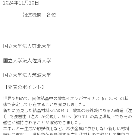
2024年11月20日
報道機関 各位
国立大学法人東北大学
国立大学法人佐賀大学
国立大学法人筑波大学
【発表のポイント】
世界で初めて、固体結晶中の酸素イオンがマイナス1価（O
−
）の状
態で安定して存在することを発見しました。
新たに発見した結晶材料Sr
2
AlO
4
は、酸素の最外殻にある2
p
軌道
（注
1
）
で強磁性
（注
2
）
が発現し、900K（627℃）の高温環境下でもその
磁性が維持されることが確認できました。
エネルギー生成や触媒作用など、希少金属に依存しない新しい材料
設計に貢献し、環境負荷を低減する次世代材料の基盤として期待さ