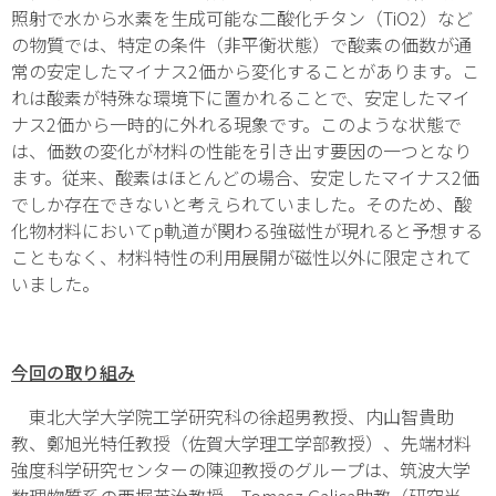
照射で水から水素を生成可能な二酸化チタン（TiO
2
）など
の物質では、特定の条件（非平衡状態）で酸素の価数が通
常の安定したマイナス2価から変化することがあります。こ
れは酸素が特殊な環境下に置かれることで、安定したマイ
ナス2価から一時的に外れる現象です。このような状態で
は、価数の変化が材料の性能を引き出す要因の一つとなり
ます。従来、酸素はほとんどの場合、安定したマイナス2価
でしか存在できないと考えられていました。そのため、酸
化物材料において
p
軌道が関わる強磁性が現れると予想する
こともなく、材料特性の利用展開が磁性以外に限定されて
いました。
今回の取り組み
東北大学大学院工学研究科の徐超男教授、内山智貴助
教、鄭旭光特任教授（佐賀大学理工学部教授）、先端材料
強度科学研究センターの陳迎教授のグループは、筑波大学