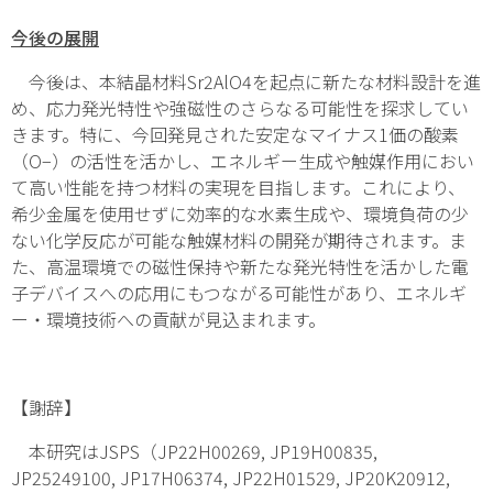
今後の展開
今後は、本結晶材料Sr
2
AlO
4
を起点に新たな材料設計を進
め、応力発光特性や強磁性のさらなる可能性を探求してい
きます。特に、今回発見された安定なマイナス1価の酸素
（O
−
）の活性を活かし、エネルギー生成や触媒作用におい
て高い性能を持つ材料の実現を目指します。これにより、
希少金属を使用せずに効率的な水素生成や、環境負荷の少
ない化学反応が可能な触媒材料の開発が期待されます。ま
た、高温環境での磁性保持や新たな発光特性を活かした電
子デバイスへの応用にもつながる可能性があり、エネルギ
ー・環境技術への貢献が見込まれます。
【謝辞】
本研究はJSPS（JP22H00269, JP19H00835,
JP25249100, JP17H06374, JP22H01529, JP20K20912,