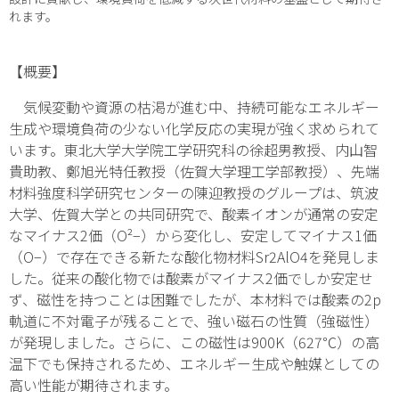
れます。
【概要】
気候変動や資源の枯渇が進む中、持続可能なエネルギー
生成や環境負荷の少ない化学反応の実現が強く求められて
います。東北大学大学院工学研究科の徐超男教授、内山智
貴助教、鄭旭光特任教授（佐賀大学理工学部教授）、先端
材料強度科学研究センターの陳迎教授のグループは、筑波
大学、佐賀大学との共同研究で、酸素イオンが通常の安定
なマイナス2価（O²
−
）から変化し、安定してマイナス1価
（O
−
）で存在できる新たな酸化物材料Sr
2
AlO
4
を発見しま
した。従来の酸化物では酸素がマイナス2価でしか安定せ
ず、磁性を持つことは困難でしたが、本材料では酸素の2
p
軌道に不対電子が残ることで、強い磁石の性質（強磁性）
が発現しました。さらに、この磁性は900K（627℃）の高
温下でも保持されるため、エネルギー生成や触媒としての
高い性能が期待されます。