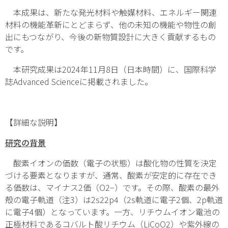
本成果は、新たな発光材料や触媒材料、エネルギー関連
材料の機能革新にとどまらず、他の未知の機能や物性の創
出にもつながり、今後の新物質設計に大きく貢献するもの
です。
本研究成果は2024年11月8日（日本時間）に、国際科学
誌Advanced Scienceに掲載されました。
【詳細な説明】
研究の背景
酸素イオンの価数（電子の状態）は酸化物の性質を決定
づける要素となりますが、通常、酸素が安定的に存在でき
る価数は、マイナス2価（O
2
−
）です。その際、酸素の最外
殻の電子軌道
（注
3
）
は2
s
2
2
p
4
（2
s
軌道に電子2個、2
p
軌道
に電子4個）となっています。一方、リチウムイオン電池の
正極材料であるコバルト酸リチウム（LiCoO
2
）や紫外線の