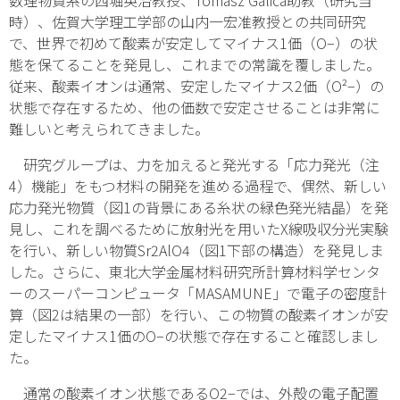
数理物質系の西堀英治教授、Tomasz Galica助教（研究当
時）、佐賀大学理工学部の山内一宏准教授との共同研究
で、世界で初めて酸素が安定してマイナス1価（O
−
）の状
態を保てることを発見し、これまでの常識を覆しました。
従来、酸素イオンは通常、安定したマイナス2価（O²
−
）の
状態で存在するため、他の価数で安定させることは非常に
難しいと考えられてきました。
研究グループは、力を加えると発光する「応力発光
（注
4
）
機能」をもつ材料の開発を進める過程で、偶然、新しい
応力発光物質（図1の背景にある糸状の緑色発光結晶）を発
見し、これを調べるために放射光を用いたX線吸収分光実験
を行い、新しい物質Sr
2
AlO
4
（図1下部の構造）を発見しま
した。さらに、東北大学金属材料研究所計算材料学センタ
ーのスーパーコンピュータ「MASAMUNE」で電子の密度計
算（図2は結果の一部）を行い、この物質の酸素イオンが安
定したマイナス1価のO
−
の状態で存在すること確認しまし
た。
通常の酸素イオン状態であるO
2
−
では、外殻の電子配置