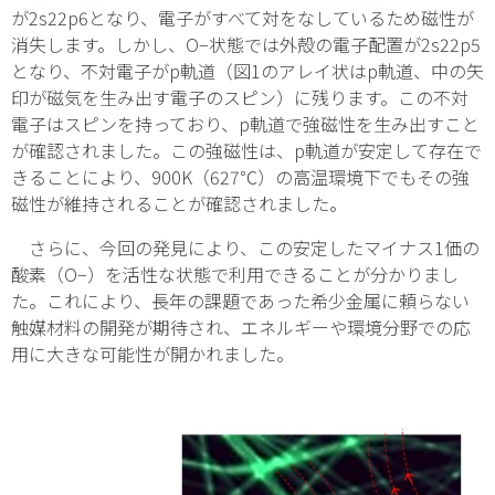
が2
s
2
2
p
6
となり、電子がすべて対をなしているため磁性が
消失します。しかし、O
−
状態では外殻の電子配置が2
s
2
2
p
5
となり、不対電子が
p
軌道（図1のアレイ状は
p
軌道、中の矢
印が磁気を生み出す電子のスピン）に残ります。この不対
電子はスピンを持っており、
p
軌道で強磁性を生み出すこと
が確認されました。この強磁性は、
p
軌道が安定して存在で
きることにより、900K（627℃）の高温環境下でもその強
磁性が維持されることが確認されました。
さらに、今回の発見により、この安定したマイナス1価の
酸素（O
−
）を活性な状態で利用できることが分かりまし
た。これにより、長年の課題であった希少金属に頼らない
触媒材料の開発が期待され、エネルギーや環境分野での応
用に大きな可能性が開かれました。