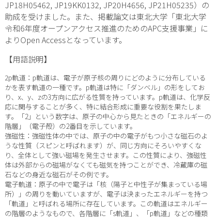
JP18H05462, JP19KK0132, JP20H4656, JP21H05235）の
助成を受けました。また、掲載論文は東北大学「東北大学
令和6年度オープンアクセス推進のためのAPC支援事業」に
よりOpen Accessとなっています。
【用語説明】
2
p
軌道：
p
軌道は、電子が原子核の周りにどのように分布している
かを表す軌道の一種です。
p
軌道は特に「ダンベル」の形をしてお
り、x、y、zの3方向に広がる性質を持っています。
p
軌道は、化学反
応に関与することが多く、特に結合形成に重要な役割を果たしま
す。「2」という数字は、原子の中心から見たときの「エネルギーの
階層」（電子殻）の2番目を示しています。
強磁性：強磁性体の中では、原子の中の電子がもつ小さな磁石のよ
うな性質（スピンと呼ばれます）が、同じ方向にそろいやすくな
り、全体として強い磁場を発生させます。この性質により、強磁性
体は外部からの磁場がなくても磁気を持つことができ、冷蔵庫の磁
石などの身近な磁石がその例です。
電子軌道：原子の中で電子は「核（陽子と中性子が集まっている場
所）」の周りを動いていますが、電子は決まったエネルギーを持つ
「軌道」と呼ばれる場所に存在しています。この軌道はエネルギー
の階層のようなもので、各階層に「
s
軌道」、「
p
軌道」などの種類