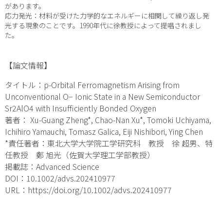
があります。
応力発光：材料が受けた力学的なエネルギーに相関して繰り返し発
光する現象のことです。1990年代に徐教授によって提唱されまし
た。
【論文情報】
タイトル：
p
-Orbital Ferromagnetism Arising from
Unconventional O
−
Ionic State in a New Semiconductor
Sr
2
AlO
4
with Insufficiently Bonded Oxygen
著者： Xu-Guang Zheng*, Chao-Nan Xu*, Tomoki Uchiyama,
Ichihiro Yamauchi, Tomasz Galica, Eiji Nishibori, Ying Chen
*責任著者：東北大学大学院工学研究科 教授 徐 超男、特
任教授 鄭 旭光（佐賀大学理工学部教授）
掲載誌：Advanced Science
DOI：10.1002/advs.202410977
URL：
https://doi.org/10.1002/advs.202410977