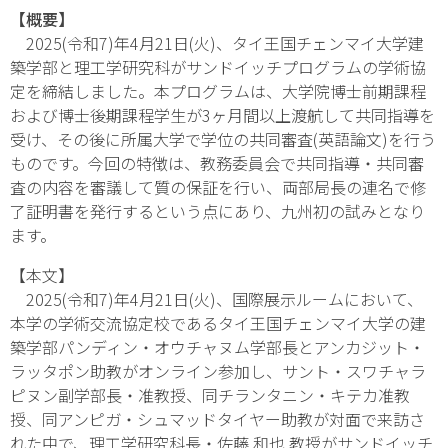
【概要】
2025(令和7)年4月21日(火)、タイ王国チェンマイ大学建
築学部と理工学研究科がサンドイッチプログラムの学術協
定を締結しました。本プログラムは、大学院博士前期課程
および博士後期課程学生が3ヶ月間以上渡航して共同指導を
受け、その後に所属大学で学位の共同審査(英語論文)を行う
ものです。今回の特徴は、教務委員会で共同指導・共同審
査の内容を審議して質の保証を行い、両部局長の連名で修
了証明書を発行するという点にあり、九州初の試みとなり
ます。
【本文】
2025(令和7)年4月21日(火)、国際展示ルームにおいて、
本学の学術交流協定校であるタイ王国チェンマイ大学の建
築学部パンディン・オウチャヌム学部長とアンカジット・
ラッタポン助教がオンライン参加し、サント・スワチャラ
ピヌン副学部長・准教授、同チランタニン・キテカ准教
授、同アンピガ・シュマッドタイヤー助教が対面で来訪さ
れた中で、理工学研究科長・佐藤 和也 教授がサンドイッチ