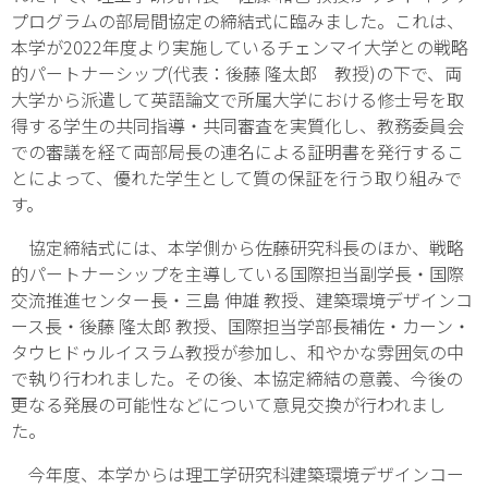
プログラムの部局間協定の締結式に臨みました。これは、
本学が2022年度より実施しているチェンマイ大学との戦略
的パートナーシップ(代表：後藤 隆太郎 教授)の下で、両
大学から派遣して英語論文で所属大学における修士号を取
得する学生の共同指導・共同審査を実質化し、教務委員会
での審議を経て両部局長の連名による証明書を発行するこ
とによって、優れた学生として質の保証を行う取り組みで
す。
協定締結式には、本学側から佐藤研究科長のほか、戦略
的パートナーシップを主導している国際担当副学長・国際
交流推進センター長・三島 伸雄 教授、建築環境デザインコ
ース長・後藤 隆太郎 教授、国際担当学部長補佐・カーン・
タウヒドゥルイスラム教授が参加し、和やかな雰囲気の中
で執り行われました。その後、本協定締結の意義、今後の
更なる発展の可能性などについて意見交換が行われまし
た。
今年度、本学からは理工学研究科建築環境デザインコー