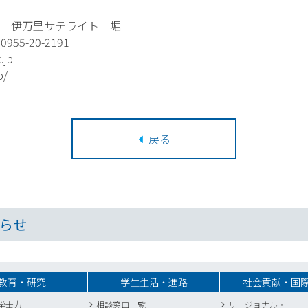
 伊万里サテライト 堀
55-20-2191
.jp
p/
戻る
らせ
教育・研究
学生生活・進路
社会貢献・国
学士力
相談窓口一覧
リージョナル・