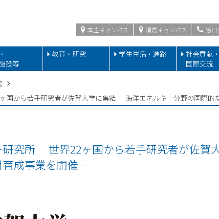
本庄キャンパス
鍋島キャンパス
窓口
・
教育・研究
学生生活・進路
社会貢献
施設等
国際交流
究
ヶ国から若手研究者が佐賀大学に集結 ― 海洋エネルギー分野の国際的
研究所 世界22ヶ国から若手研究者が佐賀大
育成事業を開催 ―