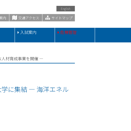
English
案内
交通アクセス
サイトマップ
・
入試案内
危機管理
な人材育成事業を開催 ―
学に集結 ― 海洋エネル