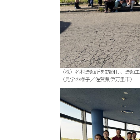
（株）名村造船所を訪問し、造船工
（見学の様子／佐賀県伊万里市）