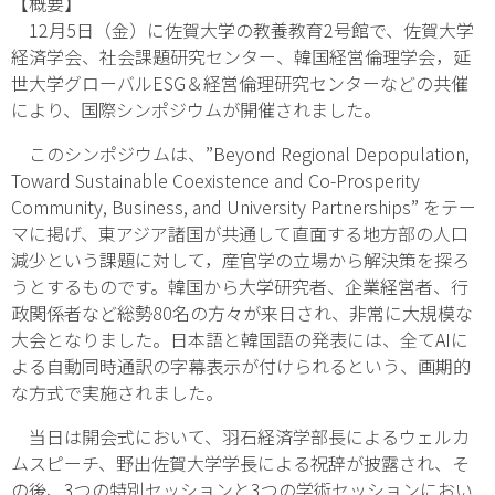
【概要】
12月5日（金）に佐賀大学の教養教育2号館で、佐賀大学
経済学会、社会課題研究センター、韓国経営倫理学会，延
世大学グローバルESG＆経営倫理研究センターなどの共催
により、国際シンポジウムが開催されました。
このシンポジウムは、”Beyond Regional Depopulation,
Toward Sustainable Coexistence and Co-Prosperity
Community, Business, and University Partnerships” をテー
マに掲げ、東アジア諸国が共通して直面する地方部の人口
減少という課題に対して，産官学の立場から解決策を探ろ
うとするものです。韓国から大学研究者、企業経営者、行
政関係者など総勢80名の方々が来日され、非常に大規模な
大会となりました。日本語と韓国語の発表には、全てAIに
よる自動同時通訳の字幕表示が付けられるという、画期的
な方式で実施されました。
当日は開会式において、羽石経済学部長によるウェルカ
ムスピーチ、野出佐賀大学学長による祝辞が披露され、そ
の後、3つの特別セッションと3つの学術セッションにおい