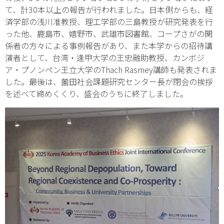
て、計30本以上の報告が行われました。日本側からも、経
済学部の浅川准教授、理工学部の三島教授が研究発表を行
った他、鹿島市、嬉野市、武雄市図書館、コープさがの関
係者の方々による事例報告があり、また本学からの招待講
演者として、台湾・逢甲大学の王忠融助教授、カンボジ
ア・プノンペン王立大学のThach Rasmey講師も発表されま
した。最後は、薗田社会課題研究センター長が閉会の挨拶
を述べて締めくくり、盛会のうちに終了しました。