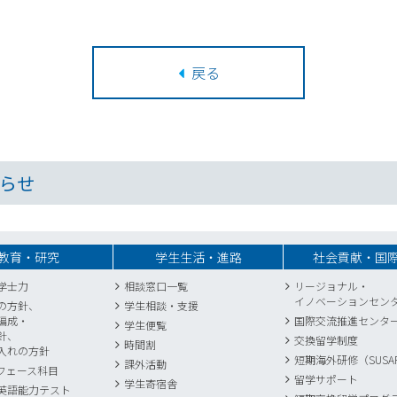
戻る
らせ
教育・研究
学生生活・進路
社会貢献・国
学士力
相談窓口一覧
リージョナル・
イノベーションセン
の方針、
学生相談・支援
編成・
国際交流推進センタ
学生便覧
針、
交換留学制度
時間割
入れの方針
短期海外研修（SUSA
課外活動
フェース科目
留学サポート
学生寄宿舎
英語能力テスト