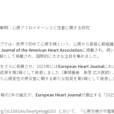
解明：心房アミロイドーシスと性差に関する研究
プでは、世界で初めて心房生検という、心房から直接心筋組織
に
Journal of the American Heart Association
に掲載され、続い
1報として掲載され、国際的に大きな注目を集めました。
さらに発展させ、2025年には
European Heart Journal
にお
成果を第2報として発表しました（筆頭著者 新里 広大医師
た心房変性の男女差に関する新たな知見を第3報として発表し
報の2本の論文が、
European Heart Journal
が選出する「2025
i.org/10.1093/eurheartj/ehag020）において、「心