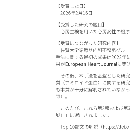
【受賞した日】
2026年2月16日
【受賞した研究の題目】
心房生検を用いた心房変性の機序
【受賞につながった研究内容】
佐賀大学循環器内科不整脈グルー
手法に関する最初の成果は2022年
果が
European Heart Journal
に第
その後、本手法を基盤とした研究を
質（アミロイド蛋白）に関する研究
も本質が十分に解明されていなかっ
師）。
このたび、これら第2報および第3
域）」に選出されました。
Top 10論文の解説（https://do