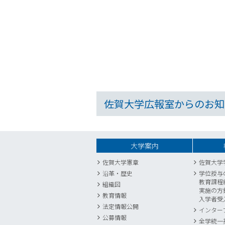
佐賀大学広報室からのお知
大学案内
佐賀大学憲章
佐賀大学
沿革・歴史
学位授与
教育課程
組織図
実施の方
教育情報
入学者受
法定情報公開
インター
公募情報
全学統一