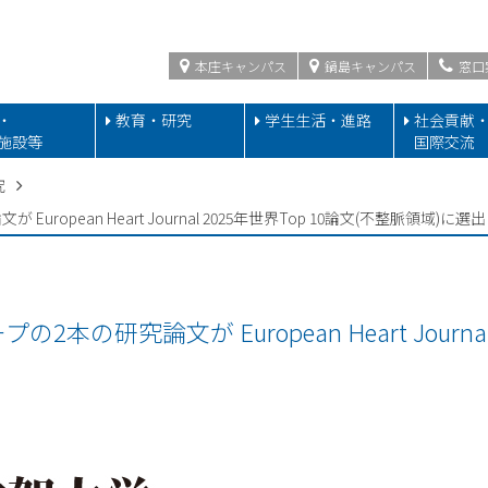
本庄キャンパス
鍋島キャンパス
窓口
・
教育・研究
学生生活・進路
社会貢献
施設等
国際交流
究
opean Heart Journal 2025年世界Top 10論文(不整脈領域)に選出
の研究論文が European Heart Journal