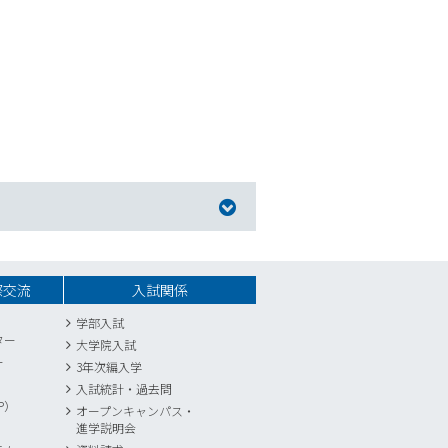
際交流
入試関係
学部入試
ター
大学院入試
ー
3年次編入学
入試統計
・
過去問
P）
オープンキャンパス・
進学説明会