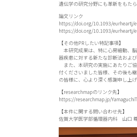
遺伝学の研究分野にも革新をもたら
論文リンク
https://doi.org/10.1093/eurheartj/
https://doi.org/10.1093/eurheartj/
【その他PRしたい特記事項】
本研究成果は、特に心房細動、脳
器疾患に対する新たな診断法および
また、本研究の実施にあたりご協力
付くださいました皆様、その後も継
の皆様に、心より深く感謝申し上げ
【researchmapのリンク先】
https://researchmap.jp/YamaguchiT
【本件に関する問い合わせ先】
佐賀大学医学部循環器内科 山口 尊則 E-mai