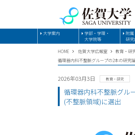
大学案内
学部・学環・
附属
大学院等
研究
HOME
佐賀大学広報室
教育・研
循環器内科不整脈グループの2本の研究論文が Eur
2026年03月3日
教育・研究
循環器内科不整脈グループの2本
(不整脈領域)に選出