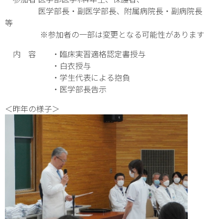
医学部長・副医学部長、附属病院長・副病院長
等
※参加者の一部は変更となる可能性があります
内 容 ・臨床実習適格認定書授与
・白衣授与
・学生代表による抱負
・医学部長告示
＜昨年の様子＞