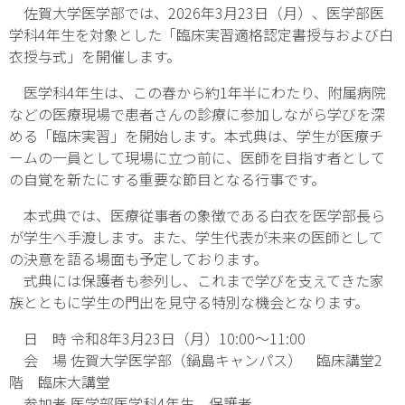
佐賀大学医学部では、2026年3月23日（月）、医学部医
学科4年生を対象とした「臨床実習適格認定書授与および白
衣授与式」を開催します。
医学科4年生は、この春から約1年半にわたり、附属病院
などの医療現場で患者さんの診療に参加しながら学びを深
める「臨床実習」を開始します。本式典は、学生が医療チ
ームの一員として現場に立つ前に、医師を目指す者として
の自覚を新たにする重要な節目となる行事です。
本式典では、医療従事者の象徴である白衣を医学部長ら
が学生へ手渡します。また、学生代表が未来の医師として
の決意を語る場面も予定しております。
式典には保護者も参列し、これまで学びを支えてきた家
族とともに学生の門出を見守る特別な機会となります。
日 時 令和8年3月23日（月）10:00～11:00
会 場 佐賀大学医学部（鍋島キャンパス） 臨床講堂2
階 臨床大講堂
参加者 医学部医学科4年生、保護者、