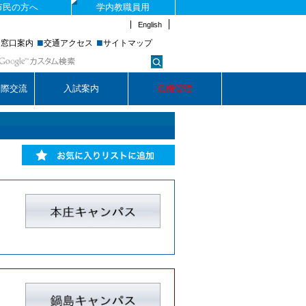
市民の方へ
学内教職員用
English
■
■
■
窓口案内
交通アクセス
サイトマップ
国際交流
入試案内
危機管理
お気に入りリストに追加