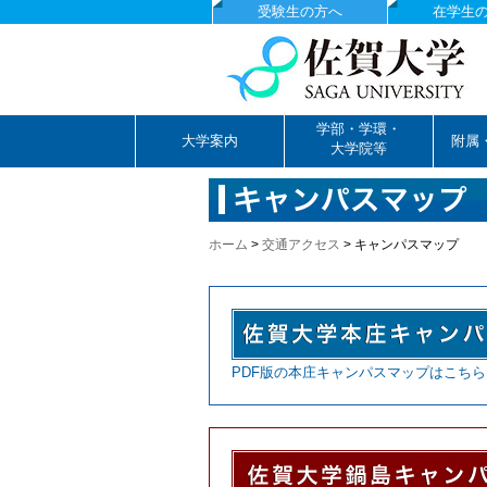
受験生の方へ
在学生
国立大学法人佐賀大学
学部・学環・
大学案内
附属
大学院等
ホーム
>
交通アクセス
>
キャンパスマップ
PDF版の本庄キャンパスマップはこちら