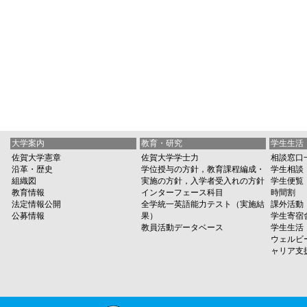
大学案内
教育・研究
学生生活
佐賀大学憲章
佐賀大学学士力
相談窓口
沿革・歴史
学位授与の方針，教育課程編成・
学生相談
組織図
実施の方針，入学者受入れの方針
学生便覧
教育情報
インターフェース科目
時間割
法定情報公開
全学統一英語能力テスト（実施結
課外活動
公募情報
果）
学生寄宿
教員活動データベース
学生生活
ウェルビ
ャリア支