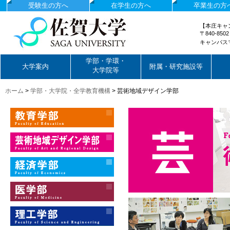
受験生の方へ
在学生の方へ
卒業生の方
【本庄キャ
〒840-85
キャンパス
国立大学法人佐賀大学
学部・学環・
大学案内
附属・研究施設等
大学院等
ホーム
>
学部・大学院・全学教育機構
>
芸術地域デザイン学部
教育学部
芸術地域デザイン学部
経済学部
医学部