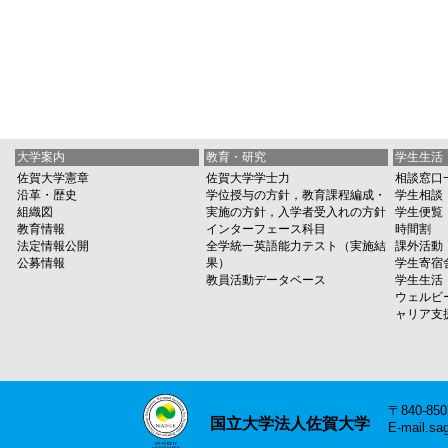
大学案内
教育・研究
学生生活
佐賀大学憲章
佐賀大学学士力
相談窓口
沿革・歴史
学位授与の方針，教育課程編成・
学生相談
組織図
実施の方針，入学者受入れの方針
学生便覧
教育情報
インターフェース科目
時間割
法定情報公開
全学統一英語能力テスト（実施結
課外活動
公募情報
果）
学生寄宿
教員活動データベース
学生生活
ウェルビ
ャリア支
〒840-8
国立大学法人佐賀大学
E-mail.sa