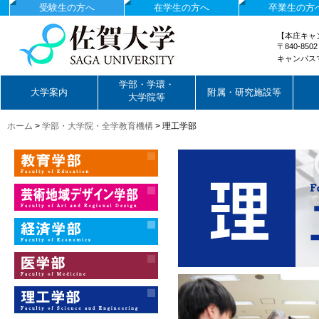
受験生の方へ
在学生の方へ
卒業生の方
【本庄キャ
〒840-85
キャンパス
国立大学法人佐賀大学
学部・学環・
大学案内
附属・研究施設等
大学院等
ホーム
>
学部・大学院・全学教育機構
>
理工学部
教育学部
芸術地域デザイン学部
経済学部
医学部