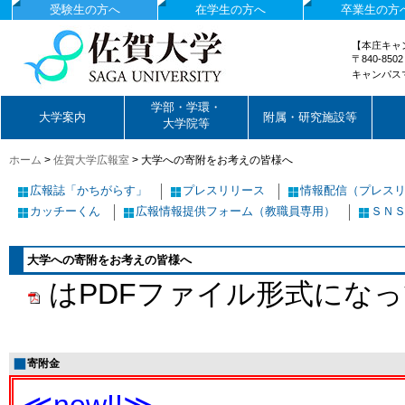
受験生の方へ
在学生の方へ
卒業生の方
【本庄キャ
〒840-85
キャンパス
国立大学法人佐賀大学
学部・学環・
大学案内
附属・研究施設等
大学院等
ホーム
>
佐賀大学広報室
>
大学への寄附をお考えの皆様へ
広報誌「かちがらす」
プレスリリース
情報配信（プレス
カッチーくん
広報情報提供フォーム（教職員専用）
ＳＮ
大学への寄附をお考えの皆様へ
はPDFファイル形式にな
寄附金