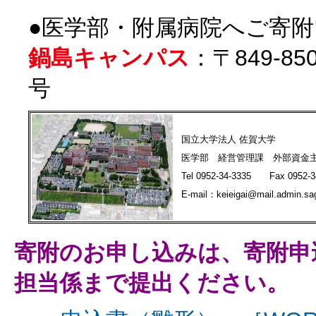
●医学部・附属病院へご寄
鍋島キャンパス
：〒849-
号
国立大学法人 佐賀大学
医学部 経営管理課 外部資金
Tel 0952-34-3335 Fax 0952-3
E-mail：keieigai@mail.admin.sag
寄附のお申し込みは、寄附申
担当係まで提出ください。