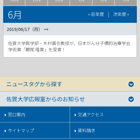
6月
« 前年度
|
次年度 »
2019/06/17（月）
佐賀大学医学部・木村晋也教授が，日本がん分子標的治療学会
学術賞「鶴尾 隆賞」を受賞！
ニュースタグから探す
佐賀大学広報室からのお知らせ
窓口案内
交通アクセス
サイトマップ
資料請求